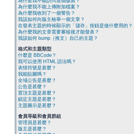
為什麼我不能訪問這個版面？
為什麼我不能上傳附加檔案？
為什麼我收到了一個警告？
我該如何向版主檢舉一個文章？
在發表主題的時候顯示的「儲存」按鈕是做什麼用的？
為什麼我的文章需要審核後才能發表？
我該如何 bump（推文）自己的主題？
格式和主題類型
什麼是 BBCode？
我可以使用 HTML 語法嗎？
表情符號是甚麼？
我能貼圖嗎？
全域公告是甚麼？
公告是甚麼？
置頂主題是甚麼？
鎖定主題是甚麼？
主題圖示是甚麼？
會員等級和會員群組
管理員是甚麼？
版主是甚麼？