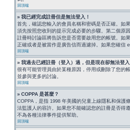
回頂端
» 我已經完成註冊但是無法登入！
首先，確認您輸入的會員名稱和密碼是否正確。如果是
須先按照您收到的提示完成必要的步驟。第二個原
註冊時討論區將告訴您是否需要啟用您的帳號。如果您收到
正確或者是被當作是廣告信而過濾掉。如果您確信 e-
回頂端
» 我過去已經註冊（登入）過，但是現在卻無法登
很有可能管理員由於某種原因，停用或刪除了您的
並參與更多的討論。
回頂端
» COPPA 是甚麼？
COPPA，是指 1998 年美國的兒童上線隱私和
法監護人的容許。如果您不能確認您的註冊是否得遵守
不為各種法律事件提供幫助。
回頂端