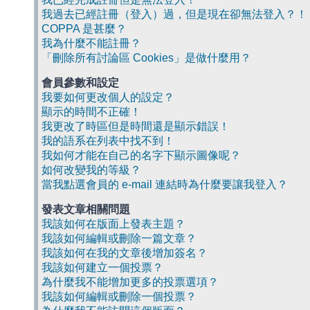
我過去已經註冊（登入）過，但是現在卻無法登入？！
COPPA 是甚麼？
我為什麼不能註冊？
「刪除所有討論區 Cookies」是做什麼用？
會員參數和設定
我要如何更改個人的設定？
顯示的時間不正確！
我更改了時區但是時間還是顯示錯誤！
我的語系在列表中找不到！
我如何才能在自己的名字下顯示圖像呢？
如何改變我的等級？
當我點選會員的 e-mail 連結時為什麼要讓我登入？
發表文章相關問題
我該如何在版面上發表主題？
我該如何編輯或刪除一篇文章？
我該如何在我的文章後增加簽名？
我該如何建立一個投票？
為什麼我不能增加更多的投票選項？
我該如何編輯或刪除一個投票？