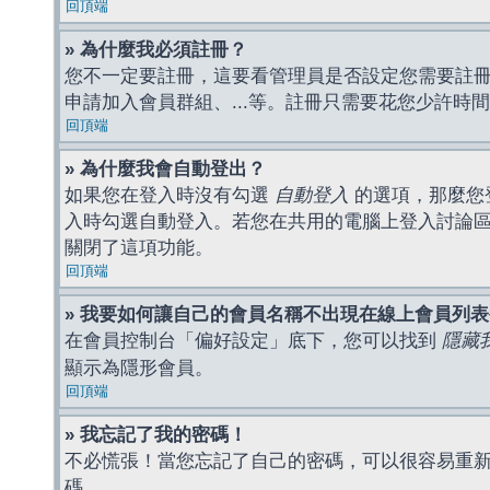
回頂端
» 為什麼我必須註冊？
您不一定要註冊，這要看管理員是否設定您需要註冊後
申請加入會員群組、...等。註冊只需要花您少許時
回頂端
» 為什麼我會自動登出？
如果您在登入時沒有勾選
自動登入
的選項，那麼您
入時勾選自動登入。若您在共用的電腦上登入討論
關閉了這項功能。
回頂端
» 我要如何讓自己的會員名稱不出現在線上會員列
在會員控制台「偏好設定」底下，您可以找到
隱藏
顯示為隱形會員。
回頂端
» 我忘記了我的密碼！
不必慌張！當您忘記了自己的密碼，可以很容易重
碼。