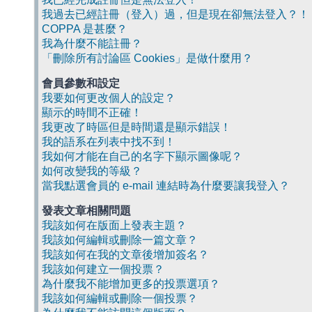
我過去已經註冊（登入）過，但是現在卻無法登入？！
COPPA 是甚麼？
我為什麼不能註冊？
「刪除所有討論區 Cookies」是做什麼用？
會員參數和設定
我要如何更改個人的設定？
顯示的時間不正確！
我更改了時區但是時間還是顯示錯誤！
我的語系在列表中找不到！
我如何才能在自己的名字下顯示圖像呢？
如何改變我的等級？
當我點選會員的 e-mail 連結時為什麼要讓我登入？
發表文章相關問題
我該如何在版面上發表主題？
我該如何編輯或刪除一篇文章？
我該如何在我的文章後增加簽名？
我該如何建立一個投票？
為什麼我不能增加更多的投票選項？
我該如何編輯或刪除一個投票？