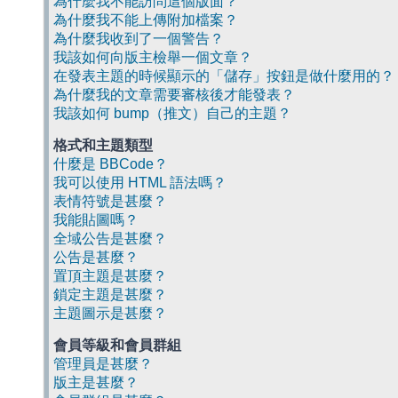
為什麼我不能訪問這個版面？
為什麼我不能上傳附加檔案？
為什麼我收到了一個警告？
我該如何向版主檢舉一個文章？
在發表主題的時候顯示的「儲存」按鈕是做什麼用的？
為什麼我的文章需要審核後才能發表？
我該如何 bump（推文）自己的主題？
格式和主題類型
什麼是 BBCode？
我可以使用 HTML 語法嗎？
表情符號是甚麼？
我能貼圖嗎？
全域公告是甚麼？
公告是甚麼？
置頂主題是甚麼？
鎖定主題是甚麼？
主題圖示是甚麼？
會員等級和會員群組
管理員是甚麼？
版主是甚麼？