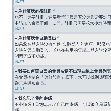
回頂端
» 為什麼我必須註冊？
您不一定要註冊，這要看管理員是否設定您需要註冊後
申請加入會員群組、...等。註冊只需要花您少許時
回頂端
» 為什麼我會自動登出？
如果您在登入時沒有勾選
自動登入
的選項，那麼您
入時勾選自動登入。若您在共用的電腦上登入討論
關閉了這項功能。
回頂端
» 我要如何讓自己的會員名稱不出現在線上會員列
在會員控制台「偏好設定」底下，您可以找到
隱藏
顯示為隱形會員。
回頂端
» 我忘記了我的密碼！
不必慌張！當您忘記了自己的密碼，可以很容易重
碼。