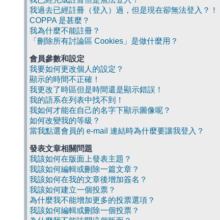
我過去已經註冊（登入）過，但是現在卻無法登入？！
COPPA 是甚麼？
我為什麼不能註冊？
「刪除所有討論區 Cookies」是做什麼用？
會員參數和設定
我要如何更改個人的設定？
顯示的時間不正確！
我更改了時區但是時間還是顯示錯誤！
我的語系在列表中找不到！
我如何才能在自己的名字下顯示圖像呢？
如何改變我的等級？
當我點選會員的 e-mail 連結時為什麼要讓我登入？
發表文章相關問題
我該如何在版面上發表主題？
我該如何編輯或刪除一篇文章？
我該如何在我的文章後增加簽名？
我該如何建立一個投票？
為什麼我不能增加更多的投票選項？
我該如何編輯或刪除一個投票？