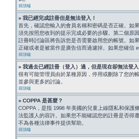
回頂端
» 我已經完成註冊但是無法登入！
首先，確認您輸入的會員名稱和密碼是否正確。如果是
須先按照您收到的提示完成必要的步驟。第二個原
註冊時討論區將告訴您是否需要啟用您的帳號。如果您收到
正確或者是被當作是廣告信而過濾掉。如果您確信 e-
回頂端
» 我過去已經註冊（登入）過，但是現在卻無法登
很有可能管理員由於某種原因，停用或刪除了您的
並參與更多的討論。
回頂端
» COPPA 是甚麼？
COPPA，是指 1998 年美國的兒童上線隱私和
法監護人的容許。如果您不能確認您的註冊是否得遵守
不為各種法律事件提供幫助。
回頂端