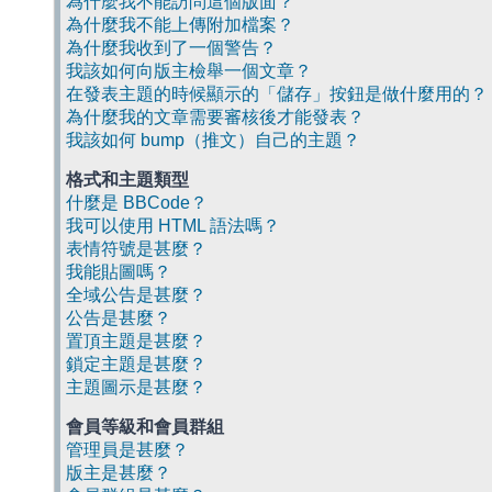
為什麼我不能訪問這個版面？
為什麼我不能上傳附加檔案？
為什麼我收到了一個警告？
我該如何向版主檢舉一個文章？
在發表主題的時候顯示的「儲存」按鈕是做什麼用的？
為什麼我的文章需要審核後才能發表？
我該如何 bump（推文）自己的主題？
格式和主題類型
什麼是 BBCode？
我可以使用 HTML 語法嗎？
表情符號是甚麼？
我能貼圖嗎？
全域公告是甚麼？
公告是甚麼？
置頂主題是甚麼？
鎖定主題是甚麼？
主題圖示是甚麼？
會員等級和會員群組
管理員是甚麼？
版主是甚麼？