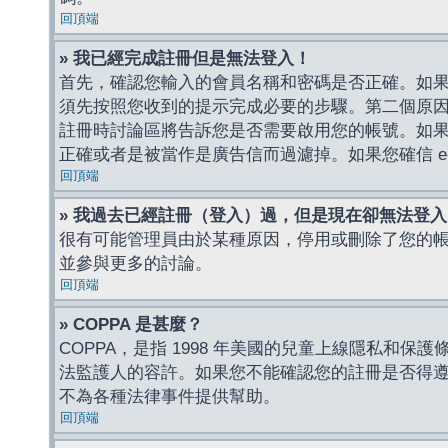
回頂端
» 我已經完成註冊但是無法登入！
首先，確認您輸入的會員名稱和密碼是否正確。如果是
須先按照您收到的提示完成必要的步驟。第二個原
註冊時討論區將告訴您是否需要啟用您的帳號。如果您收到
正確或者是被當作是廣告信而過濾掉。如果您確信 e-
回頂端
» 我過去已經註冊（登入）過，但是現在卻無法登
很有可能管理員由於某種原因，停用或刪除了您的
並參與更多的討論。
回頂端
» COPPA 是甚麼？
COPPA，是指 1998 年美國的兒童上線隱私和
法監護人的容許。如果您不能確認您的註冊是否得遵守
不為各種法律事件提供幫助。
回頂端