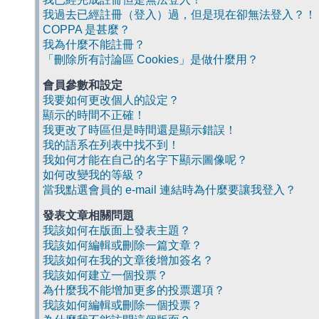
我過去已經註冊（登入）過，但是現在卻無法登入？！
COPPA 是甚麼？
我為什麼不能註冊？
「刪除所有討論區 Cookies」是做什麼用？
會員參數和設定
我要如何更改個人的設定？
顯示的時間不正確！
我更改了時區但是時間還是顯示錯誤！
我的語系在列表中找不到！
我如何才能在自己的名字下顯示圖像呢？
如何改變我的等級？
當我點選會員的 e-mail 連結時為什麼要讓我登入？
發表文章相關問題
我該如何在版面上發表主題？
我該如何編輯或刪除一篇文章？
我該如何在我的文章後增加簽名？
我該如何建立一個投票？
為什麼我不能增加更多的投票選項？
我該如何編輯或刪除一個投票？