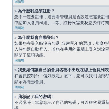
回頂端
» 為什麼我必須註冊？
您不一定要註冊，這要看管理員是否設定您需要註冊後
申請加入會員群組、...等。註冊只需要花您少許時
回頂端
» 為什麼我會自動登出？
如果您在登入時沒有勾選
自動登入
的選項，那麼您
入時勾選自動登入。若您在共用的電腦上登入討論
關閉了這項功能。
回頂端
» 我要如何讓自己的會員名稱不出現在線上會員列
在會員控制台「偏好設定」底下，您可以找到
隱藏
顯示為隱形會員。
回頂端
» 我忘記了我的密碼！
不必慌張！當您忘記了自己的密碼，可以很容易重
碼。