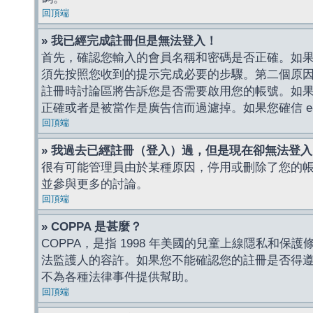
回頂端
» 我已經完成註冊但是無法登入！
首先，確認您輸入的會員名稱和密碼是否正確。如果是
須先按照您收到的提示完成必要的步驟。第二個原
註冊時討論區將告訴您是否需要啟用您的帳號。如果您收到
正確或者是被當作是廣告信而過濾掉。如果您確信 e-
回頂端
» 我過去已經註冊（登入）過，但是現在卻無法登
很有可能管理員由於某種原因，停用或刪除了您的
並參與更多的討論。
回頂端
» COPPA 是甚麼？
COPPA，是指 1998 年美國的兒童上線隱私和
法監護人的容許。如果您不能確認您的註冊是否得遵守
不為各種法律事件提供幫助。
回頂端