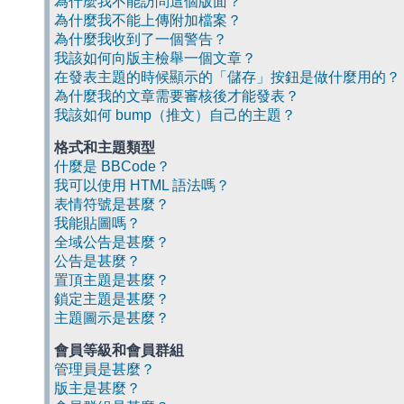
為什麼我不能訪問這個版面？
為什麼我不能上傳附加檔案？
為什麼我收到了一個警告？
我該如何向版主檢舉一個文章？
在發表主題的時候顯示的「儲存」按鈕是做什麼用的？
為什麼我的文章需要審核後才能發表？
我該如何 bump（推文）自己的主題？
格式和主題類型
什麼是 BBCode？
我可以使用 HTML 語法嗎？
表情符號是甚麼？
我能貼圖嗎？
全域公告是甚麼？
公告是甚麼？
置頂主題是甚麼？
鎖定主題是甚麼？
主題圖示是甚麼？
會員等級和會員群組
管理員是甚麼？
版主是甚麼？