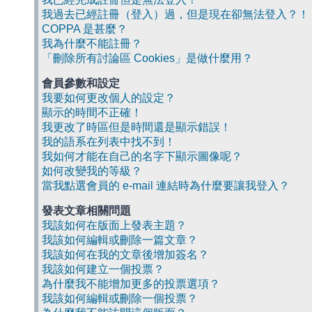
我過去已經註冊（登入）過，但是現在卻無法登入？！
COPPA 是甚麼？
我為什麼不能註冊？
「刪除所有討論區 Cookies」是做什麼用？
會員參數和設定
我要如何更改個人的設定？
顯示的時間不正確！
我更改了時區但是時間還是顯示錯誤！
我的語系在列表中找不到！
我如何才能在自己的名字下顯示圖像呢？
如何改變我的等級？
當我點選會員的 e-mail 連結時為什麼要讓我登入？
發表文章相關問題
我該如何在版面上發表主題？
我該如何編輯或刪除一篇文章？
我該如何在我的文章後增加簽名？
我該如何建立一個投票？
為什麼我不能增加更多的投票選項？
我該如何編輯或刪除一個投票？