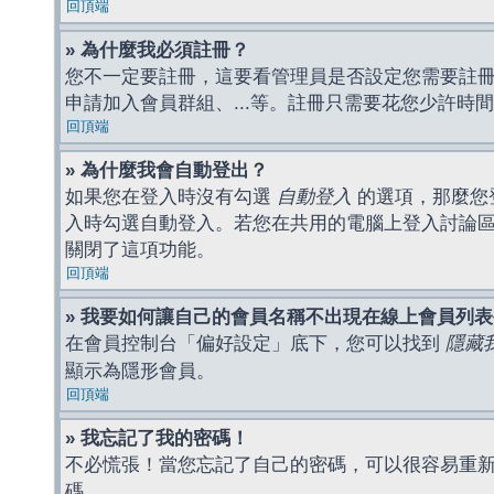
回頂端
» 為什麼我必須註冊？
您不一定要註冊，這要看管理員是否設定您需要註冊後
申請加入會員群組、...等。註冊只需要花您少許時
回頂端
» 為什麼我會自動登出？
如果您在登入時沒有勾選
自動登入
的選項，那麼您
入時勾選自動登入。若您在共用的電腦上登入討論
關閉了這項功能。
回頂端
» 我要如何讓自己的會員名稱不出現在線上會員列
在會員控制台「偏好設定」底下，您可以找到
隱藏
顯示為隱形會員。
回頂端
» 我忘記了我的密碼！
不必慌張！當您忘記了自己的密碼，可以很容易重
碼。