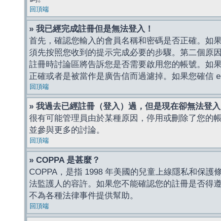
回頂端
» 我已經完成註冊但是無法登入！
首先，確認您輸入的會員名稱和密碼是否正確。如果是
須先按照您收到的提示完成必要的步驟。第二個原
註冊時討論區將告訴您是否需要啟用您的帳號。如果您收到
正確或者是被當作是廣告信而過濾掉。如果您確信 e-
回頂端
» 我過去已經註冊（登入）過，但是現在卻無法登
很有可能管理員由於某種原因，停用或刪除了您的
並參與更多的討論。
回頂端
» COPPA 是甚麼？
COPPA，是指 1998 年美國的兒童上線隱私和
法監護人的容許。如果您不能確認您的註冊是否得遵守
不為各種法律事件提供幫助。
回頂端