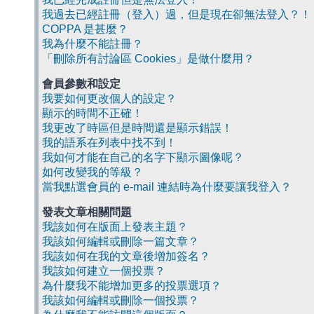
我過去已經註冊（登入）過，但是現在卻無法登入？！
COPPA 是甚麼？
我為什麼不能註冊？
「刪除所有討論區 Cookies」是做什麼用？
會員參數和設定
我要如何更改個人的設定？
顯示的時間不正確！
我更改了時區但是時間還是顯示錯誤！
我的語系在列表中找不到！
我如何才能在自己的名字下顯示圖像呢？
如何改變我的等級？
當我點選會員的 e-mail 連結時為什麼要讓我登入？
發表文章相關問題
我該如何在版面上發表主題？
我該如何編輯或刪除一篇文章？
我該如何在我的文章後增加簽名？
我該如何建立一個投票？
為什麼我不能增加更多的投票選項？
我該如何編輯或刪除一個投票？