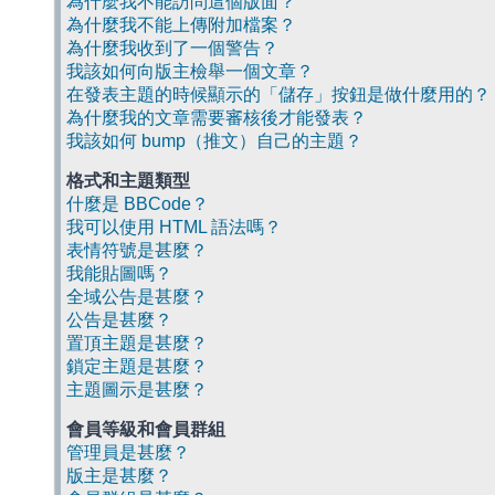
為什麼我不能訪問這個版面？
為什麼我不能上傳附加檔案？
為什麼我收到了一個警告？
我該如何向版主檢舉一個文章？
在發表主題的時候顯示的「儲存」按鈕是做什麼用的？
為什麼我的文章需要審核後才能發表？
我該如何 bump（推文）自己的主題？
格式和主題類型
什麼是 BBCode？
我可以使用 HTML 語法嗎？
表情符號是甚麼？
我能貼圖嗎？
全域公告是甚麼？
公告是甚麼？
置頂主題是甚麼？
鎖定主題是甚麼？
主題圖示是甚麼？
會員等級和會員群組
管理員是甚麼？
版主是甚麼？