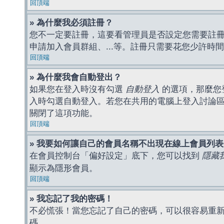
回頂端
» 為什麼我必須註冊？
您不一定要註冊，這要看管理員是否設定您需要註冊後
申請加入會員群組、...等。註冊只需要花您少許時
回頂端
» 為什麼我會自動登出？
如果您在登入時沒有勾選
自動登入
的選項，那麼您
入時勾選自動登入。若您在共用的電腦上登入討論
關閉了這項功能。
回頂端
» 我要如何讓自己的會員名稱不出現在線上會員列
在會員控制台「偏好設定」底下，您可以找到
隱藏
顯示為隱形會員。
回頂端
» 我忘記了我的密碼！
不必慌張！當您忘記了自己的密碼，可以很容易重
碼。