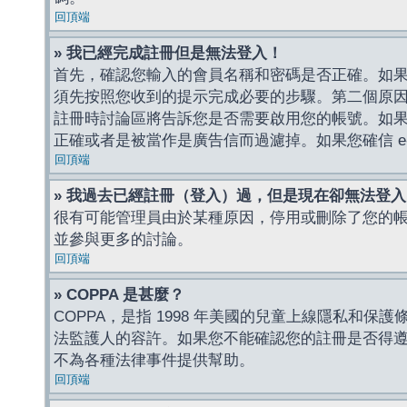
回頂端
» 我已經完成註冊但是無法登入！
首先，確認您輸入的會員名稱和密碼是否正確。如果是
須先按照您收到的提示完成必要的步驟。第二個原
註冊時討論區將告訴您是否需要啟用您的帳號。如果您收到
正確或者是被當作是廣告信而過濾掉。如果您確信 e-
回頂端
» 我過去已經註冊（登入）過，但是現在卻無法登
很有可能管理員由於某種原因，停用或刪除了您的
並參與更多的討論。
回頂端
» COPPA 是甚麼？
COPPA，是指 1998 年美國的兒童上線隱私和
法監護人的容許。如果您不能確認您的註冊是否得遵守
不為各種法律事件提供幫助。
回頂端