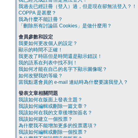
我過去已經註冊（登入）過，但是現在卻無法登入？！
COPPA 是甚麼？
我為什麼不能註冊？
「刪除所有討論區 Cookies」是做什麼用？
會員參數和設定
我要如何更改個人的設定？
顯示的時間不正確！
我更改了時區但是時間還是顯示錯誤！
我的語系在列表中找不到！
我如何才能在自己的名字下顯示圖像呢？
如何改變我的等級？
當我點選會員的 e-mail 連結時為什麼要讓我登入？
發表文章相關問題
我該如何在版面上發表主題？
我該如何編輯或刪除一篇文章？
我該如何在我的文章後增加簽名？
我該如何建立一個投票？
為什麼我不能增加更多的投票選項？
我該如何編輯或刪除一個投票？