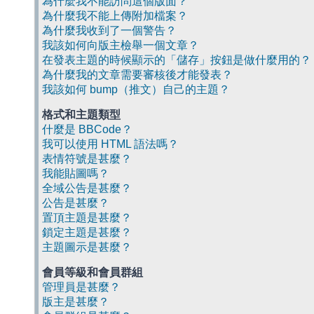
為什麼我不能訪問這個版面？
為什麼我不能上傳附加檔案？
為什麼我收到了一個警告？
我該如何向版主檢舉一個文章？
在發表主題的時候顯示的「儲存」按鈕是做什麼用的？
為什麼我的文章需要審核後才能發表？
我該如何 bump（推文）自己的主題？
格式和主題類型
什麼是 BBCode？
我可以使用 HTML 語法嗎？
表情符號是甚麼？
我能貼圖嗎？
全域公告是甚麼？
公告是甚麼？
置頂主題是甚麼？
鎖定主題是甚麼？
主題圖示是甚麼？
會員等級和會員群組
管理員是甚麼？
版主是甚麼？