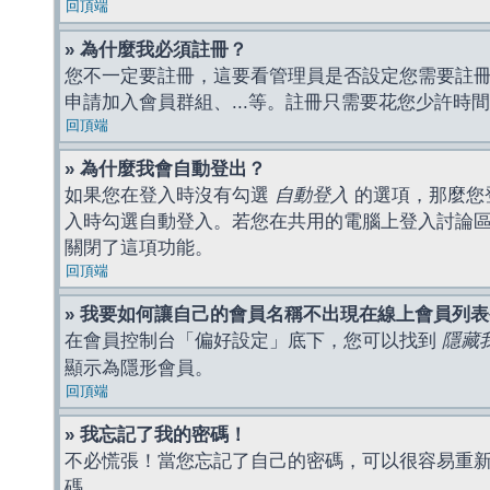
回頂端
» 為什麼我必須註冊？
您不一定要註冊，這要看管理員是否設定您需要註冊後
申請加入會員群組、...等。註冊只需要花您少許時
回頂端
» 為什麼我會自動登出？
如果您在登入時沒有勾選
自動登入
的選項，那麼您
入時勾選自動登入。若您在共用的電腦上登入討論
關閉了這項功能。
回頂端
» 我要如何讓自己的會員名稱不出現在線上會員列
在會員控制台「偏好設定」底下，您可以找到
隱藏
顯示為隱形會員。
回頂端
» 我忘記了我的密碼！
不必慌張！當您忘記了自己的密碼，可以很容易重
碼。