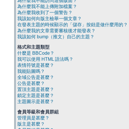
為什麼我不能訪問這個版面？
為什麼我不能上傳附加檔案？
為什麼我收到了一個警告？
我該如何向版主檢舉一個文章？
在發表主題的時候顯示的「儲存」按鈕是做什麼用的？
為什麼我的文章需要審核後才能發表？
我該如何 bump（推文）自己的主題？
格式和主題類型
什麼是 BBCode？
我可以使用 HTML 語法嗎？
表情符號是甚麼？
我能貼圖嗎？
全域公告是甚麼？
公告是甚麼？
置頂主題是甚麼？
鎖定主題是甚麼？
主題圖示是甚麼？
會員等級和會員群組
管理員是甚麼？
版主是甚麼？