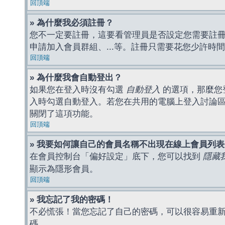
回頂端
» 為什麼我必須註冊？
您不一定要註冊，這要看管理員是否設定您需要註冊後
申請加入會員群組、...等。註冊只需要花您少許時
回頂端
» 為什麼我會自動登出？
如果您在登入時沒有勾選
自動登入
的選項，那麼您
入時勾選自動登入。若您在共用的電腦上登入討論
關閉了這項功能。
回頂端
» 我要如何讓自己的會員名稱不出現在線上會員列
在會員控制台「偏好設定」底下，您可以找到
隱藏
顯示為隱形會員。
回頂端
» 我忘記了我的密碼！
不必慌張！當您忘記了自己的密碼，可以很容易重
碼。