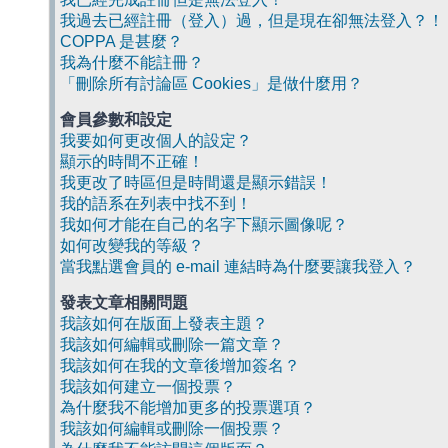
我過去已經註冊（登入）過，但是現在卻無法登入？！
COPPA 是甚麼？
我為什麼不能註冊？
「刪除所有討論區 Cookies」是做什麼用？
會員參數和設定
我要如何更改個人的設定？
顯示的時間不正確！
我更改了時區但是時間還是顯示錯誤！
我的語系在列表中找不到！
我如何才能在自己的名字下顯示圖像呢？
如何改變我的等級？
當我點選會員的 e-mail 連結時為什麼要讓我登入？
發表文章相關問題
我該如何在版面上發表主題？
我該如何編輯或刪除一篇文章？
我該如何在我的文章後增加簽名？
我該如何建立一個投票？
為什麼我不能增加更多的投票選項？
我該如何編輯或刪除一個投票？