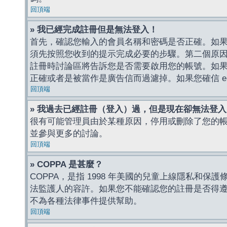
回頂端
» 我已經完成註冊但是無法登入！
首先，確認您輸入的會員名稱和密碼是否正確。如果是
須先按照您收到的提示完成必要的步驟。第二個原
註冊時討論區將告訴您是否需要啟用您的帳號。如果您收到
正確或者是被當作是廣告信而過濾掉。如果您確信 e-
回頂端
» 我過去已經註冊（登入）過，但是現在卻無法登
很有可能管理員由於某種原因，停用或刪除了您的
並參與更多的討論。
回頂端
» COPPA 是甚麼？
COPPA，是指 1998 年美國的兒童上線隱私和
法監護人的容許。如果您不能確認您的註冊是否得遵守
不為各種法律事件提供幫助。
回頂端