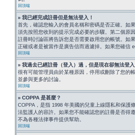
回頂端
» 我已經完成註冊但是無法登入！
首先，確認您輸入的會員名稱和密碼是否正確。如果是
須先按照您收到的提示完成必要的步驟。第二個原
註冊時討論區將告訴您是否需要啟用您的帳號。如果您收到
正確或者是被當作是廣告信而過濾掉。如果您確信 e-
回頂端
» 我過去已經註冊（登入）過，但是現在卻無法登
很有可能管理員由於某種原因，停用或刪除了您的
並參與更多的討論。
回頂端
» COPPA 是甚麼？
COPPA，是指 1998 年美國的兒童上線隱私和
法監護人的容許。如果您不能確認您的註冊是否得遵守
不為各種法律事件提供幫助。
回頂端