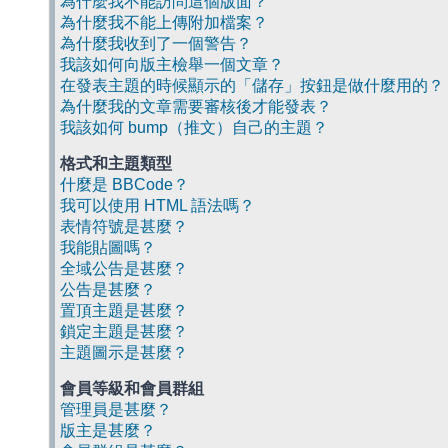
為什麼我不能訪問這個版面？
為什麼我不能上傳附加檔案？
為什麼我收到了一個警告？
我該如何向版主檢舉一個文章？
在發表主題的時候顯示的「儲存」按鈕是做什麼用的？
為什麼我的文章需要審核後才能發表？
我該如何 bump（推文）自己的主題？
格式和主題類型
什麼是 BBCode？
我可以使用 HTML 語法嗎？
表情符號是甚麼？
我能貼圖嗎？
全域公告是甚麼？
公告是甚麼？
置頂主題是甚麼？
鎖定主題是甚麼？
主題圖示是甚麼？
會員等級和會員群組
管理員是甚麼？
版主是甚麼？