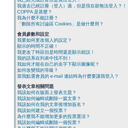
我過去已經註冊（登入）過，但是現在卻無法登入？！
COPPA 是甚麼？
我為什麼不能註冊？
「刪除所有討論區 Cookies」是做什麼用？
會員參數和設定
我要如何更改個人的設定？
顯示的時間不正確！
我更改了時區但是時間還是顯示錯誤！
我的語系在列表中找不到！
我如何才能在自己的名字下顯示圖像呢？
如何改變我的等級？
當我點選會員的 e-mail 連結時為什麼要讓我登入？
發表文章相關問題
我該如何在版面上發表主題？
我該如何編輯或刪除一篇文章？
我該如何在我的文章後增加簽名？
我該如何建立一個投票？
為什麼我不能增加更多的投票選項？
我該如何編輯或刪除一個投票？