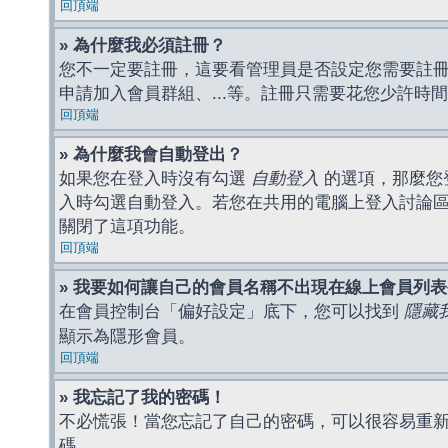
回頂端
» 為什麼我必須註冊？
您不一定要註冊，這要看管理員是否設定您需要註冊後
申請加入會員群組、...等。註冊只需要花您少許時
回頂端
» 為什麼我會自動登出？
如果您在登入時沒有勾選
自動登入
的選項，那麼您
入時勾選自動登入。若您在共用的電腦上登入討論
關閉了這項功能。
回頂端
» 我要如何讓自己的會員名稱不出現在線上會員列
在會員控制台「偏好設定」底下，您可以找到
隱藏
顯示為隱形會員。
回頂端
» 我忘記了我的密碼！
不必慌張！當您忘記了自己的密碼，可以很容易重
碼。