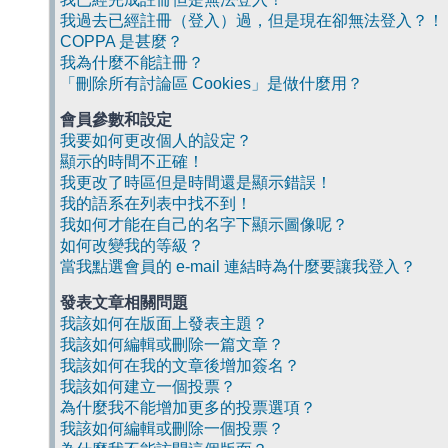
我過去已經註冊（登入）過，但是現在卻無法登入？！
COPPA 是甚麼？
我為什麼不能註冊？
「刪除所有討論區 Cookies」是做什麼用？
會員參數和設定
我要如何更改個人的設定？
顯示的時間不正確！
我更改了時區但是時間還是顯示錯誤！
我的語系在列表中找不到！
我如何才能在自己的名字下顯示圖像呢？
如何改變我的等級？
當我點選會員的 e-mail 連結時為什麼要讓我登入？
發表文章相關問題
我該如何在版面上發表主題？
我該如何編輯或刪除一篇文章？
我該如何在我的文章後增加簽名？
我該如何建立一個投票？
為什麼我不能增加更多的投票選項？
我該如何編輯或刪除一個投票？