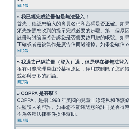
回頂端
» 我已經完成註冊但是無法登入！
首先，確認您輸入的會員名稱和密碼是否正確。如果是
須先按照您收到的提示完成必要的步驟。第二個原
註冊時討論區將告訴您是否需要啟用您的帳號。如果您收到
正確或者是被當作是廣告信而過濾掉。如果您確信 e-
回頂端
» 我過去已經註冊（登入）過，但是現在卻無法登
很有可能管理員由於某種原因，停用或刪除了您的
並參與更多的討論。
回頂端
» COPPA 是甚麼？
COPPA，是指 1998 年美國的兒童上線隱私和
法監護人的容許。如果您不能確認您的註冊是否得遵守
不為各種法律事件提供幫助。
回頂端