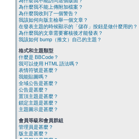
為什麼我不能訪問這個版面？
為什麼我不能上傳附加檔案？
為什麼我收到了一個警告？
我該如何向版主檢舉一個文章？
在發表主題的時候顯示的「儲存」按鈕是做什麼用的？
為什麼我的文章需要審核後才能發表？
我該如何 bump（推文）自己的主題？
格式和主題類型
什麼是 BBCode？
我可以使用 HTML 語法嗎？
表情符號是甚麼？
我能貼圖嗎？
全域公告是甚麼？
公告是甚麼？
置頂主題是甚麼？
鎖定主題是甚麼？
主題圖示是甚麼？
會員等級和會員群組
管理員是甚麼？
版主是甚麼？