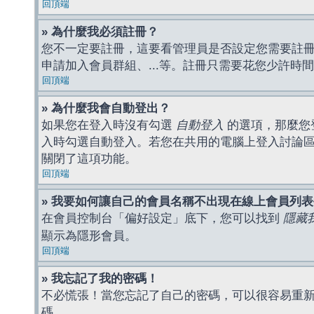
回頂端
» 為什麼我必須註冊？
您不一定要註冊，這要看管理員是否設定您需要註冊後
申請加入會員群組、...等。註冊只需要花您少許時
回頂端
» 為什麼我會自動登出？
如果您在登入時沒有勾選
自動登入
的選項，那麼您
入時勾選自動登入。若您在共用的電腦上登入討論
關閉了這項功能。
回頂端
» 我要如何讓自己的會員名稱不出現在線上會員列
在會員控制台「偏好設定」底下，您可以找到
隱藏
顯示為隱形會員。
回頂端
» 我忘記了我的密碼！
不必慌張！當您忘記了自己的密碼，可以很容易重
碼。