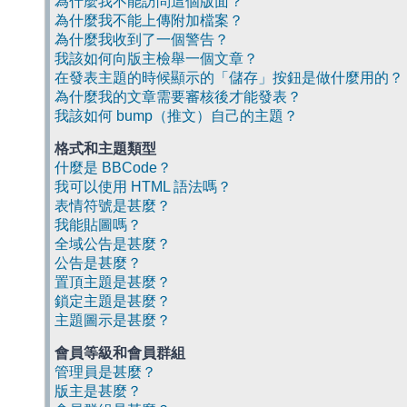
為什麼我不能訪問這個版面？
為什麼我不能上傳附加檔案？
為什麼我收到了一個警告？
我該如何向版主檢舉一個文章？
在發表主題的時候顯示的「儲存」按鈕是做什麼用的？
為什麼我的文章需要審核後才能發表？
我該如何 bump（推文）自己的主題？
格式和主題類型
什麼是 BBCode？
我可以使用 HTML 語法嗎？
表情符號是甚麼？
我能貼圖嗎？
全域公告是甚麼？
公告是甚麼？
置頂主題是甚麼？
鎖定主題是甚麼？
主題圖示是甚麼？
會員等級和會員群組
管理員是甚麼？
版主是甚麼？