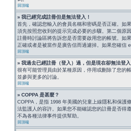
回頂端
» 我已經完成註冊但是無法登入！
首先，確認您輸入的會員名稱和密碼是否正確。如果是
須先按照您收到的提示完成必要的步驟。第二個原
註冊時討論區將告訴您是否需要啟用您的帳號。如果您收到
正確或者是被當作是廣告信而過濾掉。如果您確信 e-
回頂端
» 我過去已經註冊（登入）過，但是現在卻無法登
很有可能管理員由於某種原因，停用或刪除了您的
並參與更多的討論。
回頂端
» COPPA 是甚麼？
COPPA，是指 1998 年美國的兒童上線隱私和
法監護人的容許。如果您不能確認您的註冊是否得遵守
不為各種法律事件提供幫助。
回頂端