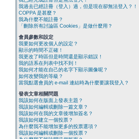
我過去已經註冊（登入）過，但是現在卻無法登入？！
COPPA 是甚麼？
我為什麼不能註冊？
「刪除所有討論區 Cookies」是做什麼用？
會員參數和設定
我要如何更改個人的設定？
顯示的時間不正確！
我更改了時區但是時間還是顯示錯誤！
我的語系在列表中找不到！
我如何才能在自己的名字下顯示圖像呢？
如何改變我的等級？
當我點選會員的 e-mail 連結時為什麼要讓我登入？
發表文章相關問題
我該如何在版面上發表主題？
我該如何編輯或刪除一篇文章？
我該如何在我的文章後增加簽名？
我該如何建立一個投票？
為什麼我不能增加更多的投票選項？
我該如何編輯或刪除一個投票？