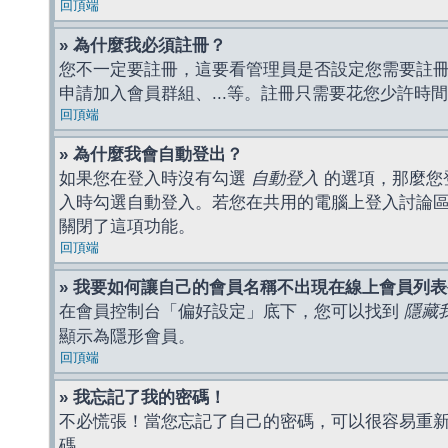
回頂端
» 為什麼我必須註冊？
您不一定要註冊，這要看管理員是否設定您需要註冊後
申請加入會員群組、...等。註冊只需要花您少許時
回頂端
» 為什麼我會自動登出？
如果您在登入時沒有勾選
自動登入
的選項，那麼您
入時勾選自動登入。若您在共用的電腦上登入討論
關閉了這項功能。
回頂端
» 我要如何讓自己的會員名稱不出現在線上會員列
在會員控制台「偏好設定」底下，您可以找到
隱藏
顯示為隱形會員。
回頂端
» 我忘記了我的密碼！
不必慌張！當您忘記了自己的密碼，可以很容易重
碼。