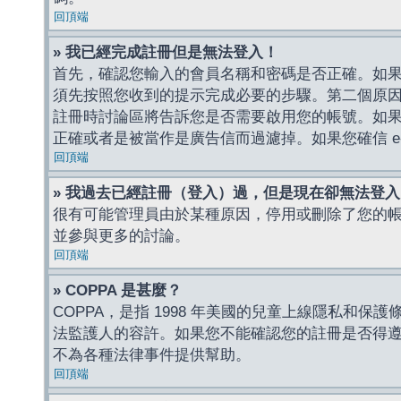
回頂端
» 我已經完成註冊但是無法登入！
首先，確認您輸入的會員名稱和密碼是否正確。如果是
須先按照您收到的提示完成必要的步驟。第二個原
註冊時討論區將告訴您是否需要啟用您的帳號。如果您收到
正確或者是被當作是廣告信而過濾掉。如果您確信 e-
回頂端
» 我過去已經註冊（登入）過，但是現在卻無法登
很有可能管理員由於某種原因，停用或刪除了您的
並參與更多的討論。
回頂端
» COPPA 是甚麼？
COPPA，是指 1998 年美國的兒童上線隱私和
法監護人的容許。如果您不能確認您的註冊是否得遵守
不為各種法律事件提供幫助。
回頂端