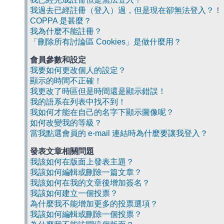
我過去已經註冊（登入）過，但是現在卻無法登入？！
COPPA 是甚麼？
我為什麼不能註冊？
「刪除所有討論區 Cookies」是做什麼用？
會員參數和設定
我要如何更改個人的設定？
顯示的時間不正確！
我更改了時區但是時間還是顯示錯誤！
我的語系在列表中找不到！
我如何才能在自己的名字下顯示圖像呢？
如何改變我的等級？
當我點選會員的 e-mail 連結時為什麼要讓我登入？
發表文章相關問題
我該如何在版面上發表主題？
我該如何編輯或刪除一篇文章？
我該如何在我的文章後增加簽名？
我該如何建立一個投票？
為什麼我不能增加更多的投票選項？
我該如何編輯或刪除一個投票？