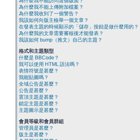
為什麼我不能訪問這個版面？
為什麼我不能上傳附加檔案？
為什麼我收到了一個警告？
我該如何向版主檢舉一個文章？
在發表主題的時候顯示的「儲存」按鈕是做什麼用的？
為什麼我的文章需要審核後才能發表？
我該如何 bump（推文）自己的主題？
格式和主題類型
什麼是 BBCode？
我可以使用 HTML 語法嗎？
表情符號是甚麼？
我能貼圖嗎？
全域公告是甚麼？
公告是甚麼？
置頂主題是甚麼？
鎖定主題是甚麼？
主題圖示是甚麼？
會員等級和會員群組
管理員是甚麼？
版主是甚麼？