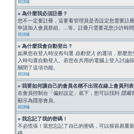
回頂端
» 為什麼我必須註冊？
您不一定要註冊，這要看管理員是否設定您需要註冊後
申請加入會員群組、...等。註冊只需要花您少許時
回頂端
» 為什麼我會自動登出？
如果您在登入時沒有勾選
自動登入
的選項，那麼您
入時勾選自動登入。若您在共用的電腦上登入討論
關閉了這項功能。
回頂端
» 我要如何讓自己的會員名稱不出現在線上會員列
在會員控制台「偏好設定」底下，您可以找到
隱藏
顯示為隱形會員。
回頂端
» 我忘記了我的密碼！
不必慌張！當您忘記了自己的密碼，可以很容易重
碼。