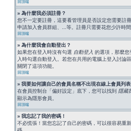
回頂端
» 為什麼我必須註冊？
您不一定要註冊，這要看管理員是否設定您需要註冊後
申請加入會員群組、...等。註冊只需要花您少許時
回頂端
» 為什麼我會自動登出？
如果您在登入時沒有勾選
自動登入
的選項，那麼您
入時勾選自動登入。若您在共用的電腦上登入討論
關閉了這項功能。
回頂端
» 我要如何讓自己的會員名稱不出現在線上會員列
在會員控制台「偏好設定」底下，您可以找到
隱藏
顯示為隱形會員。
回頂端
» 我忘記了我的密碼！
不必慌張！當您忘記了自己的密碼，可以很容易重
碼。