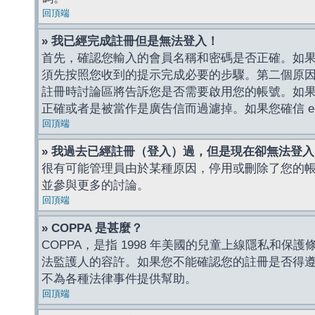
回頂端
» 我已經完成註冊但是無法登入！
首先，確認您輸入的會員名稱和密碼是否正確。如果是
須先按照您收到的提示完成必要的步驟。第二個原
註冊時討論區將告訴您是否需要啟用您的帳號。如果您收到
正確或者是被當作是廣告信而過濾掉。如果您確信 e-
回頂端
» 我過去已經註冊（登入）過，但是現在卻無法登
很有可能管理員由於某種原因，停用或刪除了您的
並參與更多的討論。
回頂端
» COPPA 是甚麼？
COPPA，是指 1998 年美國的兒童上線隱私和
法監護人的容許。如果您不能確認您的註冊是否得遵守
不為各種法律事件提供幫助。
回頂端