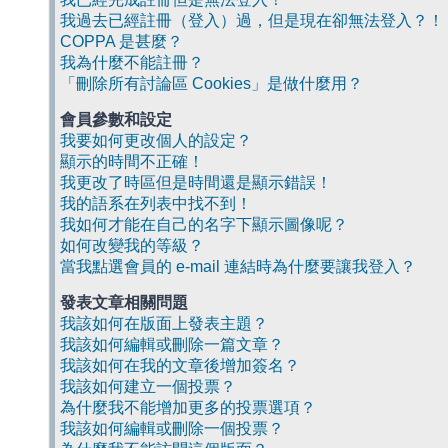
我過去已經註冊（登入）過，但是現在卻無法登入？！
COPPA 是甚麼？
我為什麼不能註冊？
「刪除所有討論區 Cookies」是做什麼用？
會員參數和設定
我要如何更改個人的設定？
顯示的時間不正確！
我更改了時區但是時間還是顯示錯誤！
我的語系在列表中找不到！
我如何才能在自己的名字下顯示圖像呢？
如何改變我的等級？
當我點選會員的 e-mail 連結時為什麼要讓我登入？
發表文章相關問題
我該如何在版面上發表主題？
我該如何編輯或刪除一篇文章？
我該如何在我的文章後增加簽名？
我該如何建立一個投票？
為什麼我不能增加更多的投票選項？
我該如何編輯或刪除一個投票？