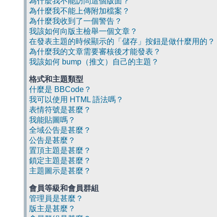
為什麼我不能訪問這個版面？
為什麼我不能上傳附加檔案？
為什麼我收到了一個警告？
我該如何向版主檢舉一個文章？
在發表主題的時候顯示的「儲存」按鈕是做什麼用的？
為什麼我的文章需要審核後才能發表？
我該如何 bump（推文）自己的主題？
格式和主題類型
什麼是 BBCode？
我可以使用 HTML 語法嗎？
表情符號是甚麼？
我能貼圖嗎？
全域公告是甚麼？
公告是甚麼？
置頂主題是甚麼？
鎖定主題是甚麼？
主題圖示是甚麼？
會員等級和會員群組
管理員是甚麼？
版主是甚麼？