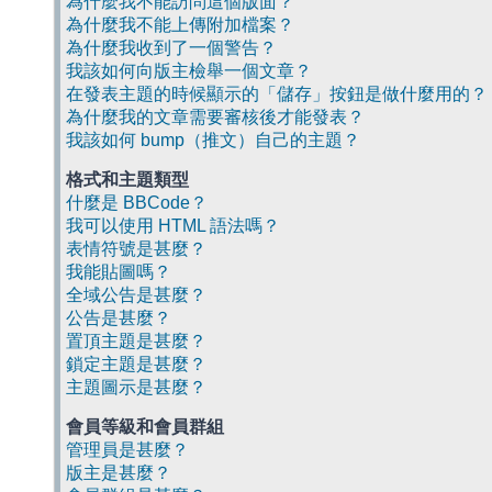
為什麼我不能訪問這個版面？
為什麼我不能上傳附加檔案？
為什麼我收到了一個警告？
我該如何向版主檢舉一個文章？
在發表主題的時候顯示的「儲存」按鈕是做什麼用的？
為什麼我的文章需要審核後才能發表？
我該如何 bump（推文）自己的主題？
格式和主題類型
什麼是 BBCode？
我可以使用 HTML 語法嗎？
表情符號是甚麼？
我能貼圖嗎？
全域公告是甚麼？
公告是甚麼？
置頂主題是甚麼？
鎖定主題是甚麼？
主題圖示是甚麼？
會員等級和會員群組
管理員是甚麼？
版主是甚麼？