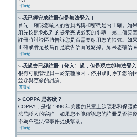
回頂端
» 我已經完成註冊但是無法登入！
首先，確認您輸入的會員名稱和密碼是否正確。如果是
須先按照您收到的提示完成必要的步驟。第二個原
註冊時討論區將告訴您是否需要啟用您的帳號。如果您收到
正確或者是被當作是廣告信而過濾掉。如果您確信 e-
回頂端
» 我過去已經註冊（登入）過，但是現在卻無法登
很有可能管理員由於某種原因，停用或刪除了您的
並參與更多的討論。
回頂端
» COPPA 是甚麼？
COPPA，是指 1998 年美國的兒童上線隱私和
法監護人的容許。如果您不能確認您的註冊是否得遵守
不為各種法律事件提供幫助。
回頂端