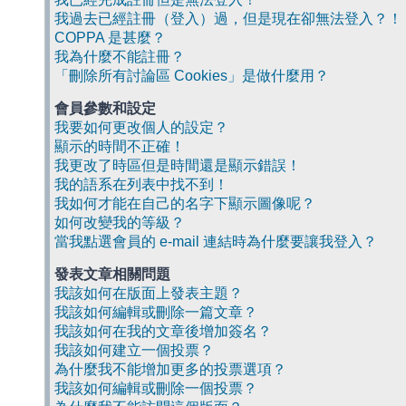
我過去已經註冊（登入）過，但是現在卻無法登入？！
COPPA 是甚麼？
我為什麼不能註冊？
「刪除所有討論區 Cookies」是做什麼用？
會員參數和設定
我要如何更改個人的設定？
顯示的時間不正確！
我更改了時區但是時間還是顯示錯誤！
我的語系在列表中找不到！
我如何才能在自己的名字下顯示圖像呢？
如何改變我的等級？
當我點選會員的 e-mail 連結時為什麼要讓我登入？
發表文章相關問題
我該如何在版面上發表主題？
我該如何編輯或刪除一篇文章？
我該如何在我的文章後增加簽名？
我該如何建立一個投票？
為什麼我不能增加更多的投票選項？
我該如何編輯或刪除一個投票？