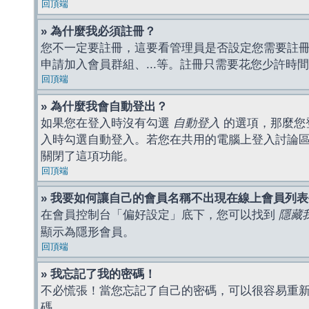
回頂端
» 為什麼我必須註冊？
您不一定要註冊，這要看管理員是否設定您需要註冊後
申請加入會員群組、...等。註冊只需要花您少許時
回頂端
» 為什麼我會自動登出？
如果您在登入時沒有勾選
自動登入
的選項，那麼您
入時勾選自動登入。若您在共用的電腦上登入討論
關閉了這項功能。
回頂端
» 我要如何讓自己的會員名稱不出現在線上會員列
在會員控制台「偏好設定」底下，您可以找到
隱藏
顯示為隱形會員。
回頂端
» 我忘記了我的密碼！
不必慌張！當您忘記了自己的密碼，可以很容易重
碼。