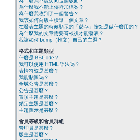
為什麼我不能訪問這個版面？
為什麼我不能上傳附加檔案？
為什麼我收到了一個警告？
我該如何向版主檢舉一個文章？
在發表主題的時候顯示的「儲存」按鈕是做什麼用的？
為什麼我的文章需要審核後才能發表？
我該如何 bump（推文）自己的主題？
格式和主題類型
什麼是 BBCode？
我可以使用 HTML 語法嗎？
表情符號是甚麼？
我能貼圖嗎？
全域公告是甚麼？
公告是甚麼？
置頂主題是甚麼？
鎖定主題是甚麼？
主題圖示是甚麼？
會員等級和會員群組
管理員是甚麼？
版主是甚麼？