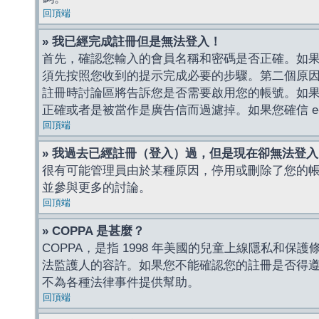
回頂端
» 我已經完成註冊但是無法登入！
首先，確認您輸入的會員名稱和密碼是否正確。如果是
須先按照您收到的提示完成必要的步驟。第二個原
註冊時討論區將告訴您是否需要啟用您的帳號。如果您收到
正確或者是被當作是廣告信而過濾掉。如果您確信 e-
回頂端
» 我過去已經註冊（登入）過，但是現在卻無法登
很有可能管理員由於某種原因，停用或刪除了您的
並參與更多的討論。
回頂端
» COPPA 是甚麼？
COPPA，是指 1998 年美國的兒童上線隱私和
法監護人的容許。如果您不能確認您的註冊是否得遵守
不為各種法律事件提供幫助。
回頂端