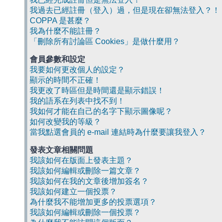
我過去已經註冊（登入）過，但是現在卻無法登入？！
COPPA 是甚麼？
我為什麼不能註冊？
「刪除所有討論區 Cookies」是做什麼用？
會員參數和設定
我要如何更改個人的設定？
顯示的時間不正確！
我更改了時區但是時間還是顯示錯誤！
我的語系在列表中找不到！
我如何才能在自己的名字下顯示圖像呢？
如何改變我的等級？
當我點選會員的 e-mail 連結時為什麼要讓我登入？
發表文章相關問題
我該如何在版面上發表主題？
我該如何編輯或刪除一篇文章？
我該如何在我的文章後增加簽名？
我該如何建立一個投票？
為什麼我不能增加更多的投票選項？
我該如何編輯或刪除一個投票？