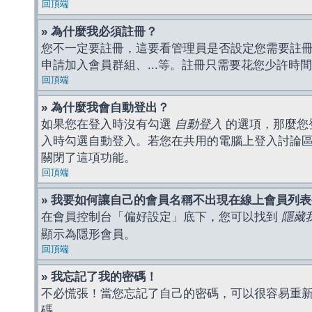
回頂端
» 為什麼我必須註冊？
您不一定要註冊，這要看管理員是否設定您需要註冊後
申請加入會員群組、...等。註冊只需要花您少許時
回頂端
» 為什麼我會自動登出？
如果您在登入時沒有勾選
自動登入
的選項，那麼您
入時勾選自動登入。若您在共用的電腦上登入討論
關閉了這項功能。
回頂端
» 我要如何讓自己的會員名稱不出現在線上會員列
在會員控制台「偏好設定」底下，您可以找到
隱藏
顯示為隱形會員。
回頂端
» 我忘記了我的密碼！
不必慌張！當您忘記了自己的密碼，可以很容易重
碼。