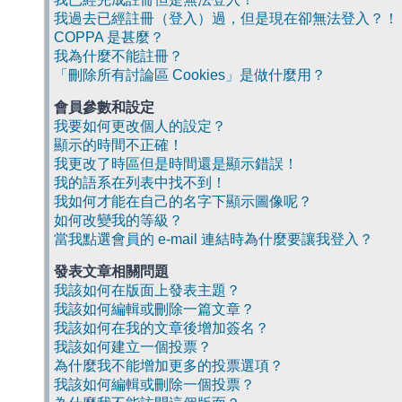
我過去已經註冊（登入）過，但是現在卻無法登入？！
COPPA 是甚麼？
我為什麼不能註冊？
「刪除所有討論區 Cookies」是做什麼用？
會員參數和設定
我要如何更改個人的設定？
顯示的時間不正確！
我更改了時區但是時間還是顯示錯誤！
我的語系在列表中找不到！
我如何才能在自己的名字下顯示圖像呢？
如何改變我的等級？
當我點選會員的 e-mail 連結時為什麼要讓我登入？
發表文章相關問題
我該如何在版面上發表主題？
我該如何編輯或刪除一篇文章？
我該如何在我的文章後增加簽名？
我該如何建立一個投票？
為什麼我不能增加更多的投票選項？
我該如何編輯或刪除一個投票？