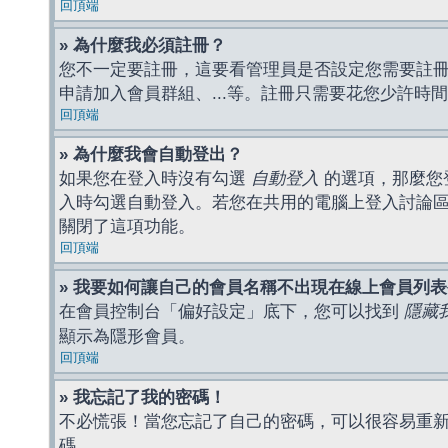
回頂端
» 為什麼我必須註冊？
您不一定要註冊，這要看管理員是否設定您需要註冊後
申請加入會員群組、...等。註冊只需要花您少許時
回頂端
» 為什麼我會自動登出？
如果您在登入時沒有勾選
自動登入
的選項，那麼您
入時勾選自動登入。若您在共用的電腦上登入討論
關閉了這項功能。
回頂端
» 我要如何讓自己的會員名稱不出現在線上會員列
在會員控制台「偏好設定」底下，您可以找到
隱藏
顯示為隱形會員。
回頂端
» 我忘記了我的密碼！
不必慌張！當您忘記了自己的密碼，可以很容易重
碼。