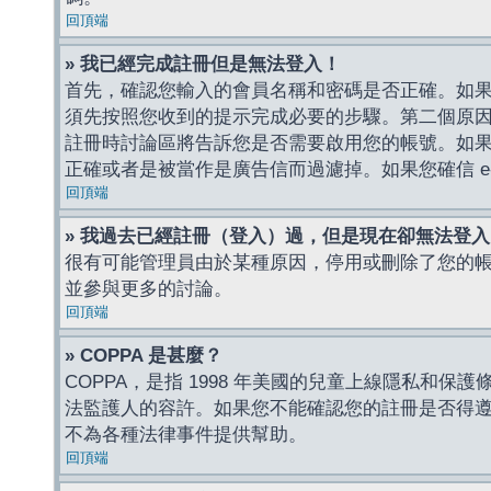
回頂端
» 我已經完成註冊但是無法登入！
首先，確認您輸入的會員名稱和密碼是否正確。如果是
須先按照您收到的提示完成必要的步驟。第二個原
註冊時討論區將告訴您是否需要啟用您的帳號。如果您收到
正確或者是被當作是廣告信而過濾掉。如果您確信 e-
回頂端
» 我過去已經註冊（登入）過，但是現在卻無法登
很有可能管理員由於某種原因，停用或刪除了您的
並參與更多的討論。
回頂端
» COPPA 是甚麼？
COPPA，是指 1998 年美國的兒童上線隱私和
法監護人的容許。如果您不能確認您的註冊是否得遵守
不為各種法律事件提供幫助。
回頂端