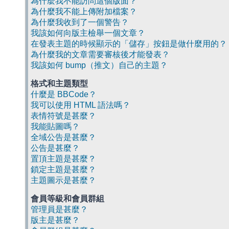
為什麼我不能訪問這個版面？
為什麼我不能上傳附加檔案？
為什麼我收到了一個警告？
我該如何向版主檢舉一個文章？
在發表主題的時候顯示的「儲存」按鈕是做什麼用的？
為什麼我的文章需要審核後才能發表？
我該如何 bump（推文）自己的主題？
格式和主題類型
什麼是 BBCode？
我可以使用 HTML 語法嗎？
表情符號是甚麼？
我能貼圖嗎？
全域公告是甚麼？
公告是甚麼？
置頂主題是甚麼？
鎖定主題是甚麼？
主題圖示是甚麼？
會員等級和會員群組
管理員是甚麼？
版主是甚麼？