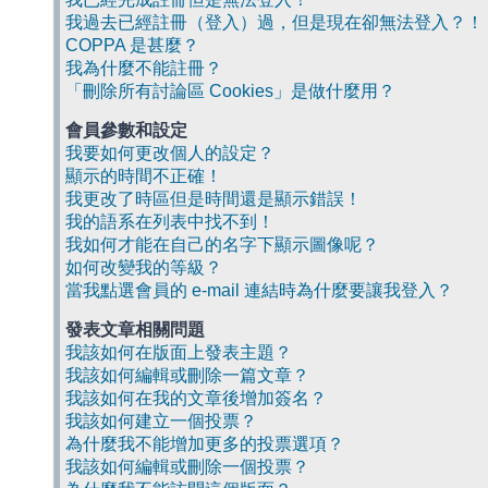
我過去已經註冊（登入）過，但是現在卻無法登入？！
COPPA 是甚麼？
我為什麼不能註冊？
「刪除所有討論區 Cookies」是做什麼用？
會員參數和設定
我要如何更改個人的設定？
顯示的時間不正確！
我更改了時區但是時間還是顯示錯誤！
我的語系在列表中找不到！
我如何才能在自己的名字下顯示圖像呢？
如何改變我的等級？
當我點選會員的 e-mail 連結時為什麼要讓我登入？
發表文章相關問題
我該如何在版面上發表主題？
我該如何編輯或刪除一篇文章？
我該如何在我的文章後增加簽名？
我該如何建立一個投票？
為什麼我不能增加更多的投票選項？
我該如何編輯或刪除一個投票？