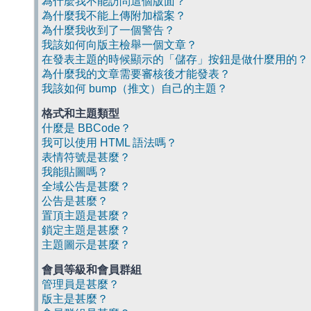
為什麼我不能訪問這個版面？
為什麼我不能上傳附加檔案？
為什麼我收到了一個警告？
我該如何向版主檢舉一個文章？
在發表主題的時候顯示的「儲存」按鈕是做什麼用的？
為什麼我的文章需要審核後才能發表？
我該如何 bump（推文）自己的主題？
格式和主題類型
什麼是 BBCode？
我可以使用 HTML 語法嗎？
表情符號是甚麼？
我能貼圖嗎？
全域公告是甚麼？
公告是甚麼？
置頂主題是甚麼？
鎖定主題是甚麼？
主題圖示是甚麼？
會員等級和會員群組
管理員是甚麼？
版主是甚麼？