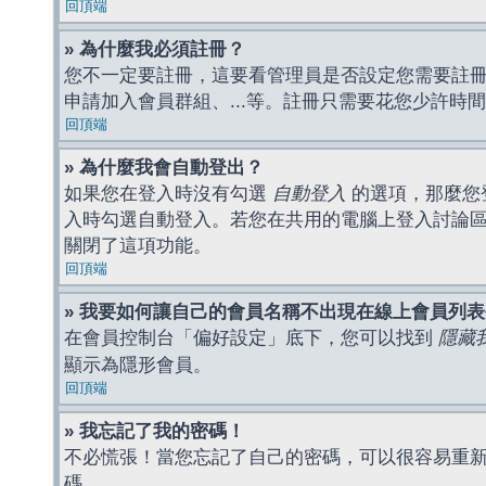
回頂端
» 為什麼我必須註冊？
您不一定要註冊，這要看管理員是否設定您需要註冊後
申請加入會員群組、...等。註冊只需要花您少許時
回頂端
» 為什麼我會自動登出？
如果您在登入時沒有勾選
自動登入
的選項，那麼您
入時勾選自動登入。若您在共用的電腦上登入討論
關閉了這項功能。
回頂端
» 我要如何讓自己的會員名稱不出現在線上會員列
在會員控制台「偏好設定」底下，您可以找到
隱藏
顯示為隱形會員。
回頂端
» 我忘記了我的密碼！
不必慌張！當您忘記了自己的密碼，可以很容易重
碼。