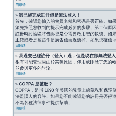
回頂端
» 我已經完成註冊但是無法登入！
首先，確認您輸入的會員名稱和密碼是否正確。如果是
須先按照您收到的提示完成必要的步驟。第二個原
註冊時討論區將告訴您是否需要啟用您的帳號。如果您收到
正確或者是被當作是廣告信而過濾掉。如果您確信 e-
回頂端
» 我過去已經註冊（登入）過，但是現在卻無法登
很有可能管理員由於某種原因，停用或刪除了您的
並參與更多的討論。
回頂端
» COPPA 是甚麼？
COPPA，是指 1998 年美國的兒童上線隱私和
法監護人的容許。如果您不能確認您的註冊是否得遵守
不為各種法律事件提供幫助。
回頂端