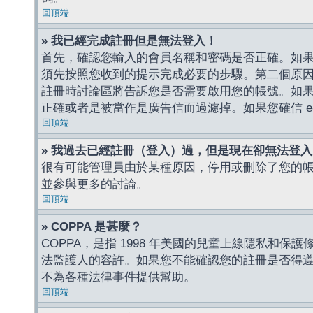
回頂端
» 我已經完成註冊但是無法登入！
首先，確認您輸入的會員名稱和密碼是否正確。如果是
須先按照您收到的提示完成必要的步驟。第二個原
註冊時討論區將告訴您是否需要啟用您的帳號。如果您收到
正確或者是被當作是廣告信而過濾掉。如果您確信 e-
回頂端
» 我過去已經註冊（登入）過，但是現在卻無法登
很有可能管理員由於某種原因，停用或刪除了您的
並參與更多的討論。
回頂端
» COPPA 是甚麼？
COPPA，是指 1998 年美國的兒童上線隱私和
法監護人的容許。如果您不能確認您的註冊是否得遵守
不為各種法律事件提供幫助。
回頂端