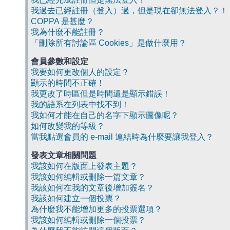
我過去已經註冊（登入）過，但是現在卻無法登入？！
COPPA 是甚麼？
我為什麼不能註冊？
「刪除所有討論區 Cookies」是做什麼用？
會員參數和設定
我要如何更改個人的設定？
顯示的時間不正確！
我更改了時區但是時間還是顯示錯誤！
我的語系在列表中找不到！
我如何才能在自己的名字下顯示圖像呢？
如何改變我的等級？
當我點選會員的 e-mail 連結時為什麼要讓我登入？
發表文章相關問題
我該如何在版面上發表主題？
我該如何編輯或刪除一篇文章？
我該如何在我的文章後增加簽名？
我該如何建立一個投票？
為什麼我不能增加更多的投票選項？
我該如何編輯或刪除一個投票？