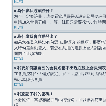
回頂端
» 為什麼我必須註冊？
您不一定要註冊，這要看管理員是否設定您需要註冊後
申請加入會員群組、...等。註冊只需要花您少許時
回頂端
» 為什麼我會自動登出？
如果您在登入時沒有勾選
自動登入
的選項，那麼您
入時勾選自動登入。若您在共用的電腦上登入討論
關閉了這項功能。
回頂端
» 我要如何讓自己的會員名稱不出現在線上會員列
在會員控制台「偏好設定」底下，您可以找到
隱藏
顯示為隱形會員。
回頂端
» 我忘記了我的密碼！
不必慌張！當您忘記了自己的密碼，可以很容易重
碼。