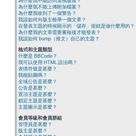
為什麼我不能訪問這個版面？
為什麼我不能上傳附加檔案？
為什麼我收到了一個警告？
我該如何向版主檢舉一個文章？
在發表主題的時候顯示的「儲存」按鈕是做什麼用的？
為什麼我的文章需要審核後才能發表？
我該如何 bump（推文）自己的主題？
格式和主題類型
什麼是 BBCode？
我可以使用 HTML 語法嗎？
表情符號是甚麼？
我能貼圖嗎？
全域公告是甚麼？
公告是甚麼？
置頂主題是甚麼？
鎖定主題是甚麼？
主題圖示是甚麼？
會員等級和會員群組
管理員是甚麼？
版主是甚麼？