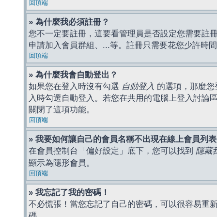
回頂端
» 為什麼我必須註冊？
您不一定要註冊，這要看管理員是否設定您需要註冊後
申請加入會員群組、...等。註冊只需要花您少許時
回頂端
» 為什麼我會自動登出？
如果您在登入時沒有勾選
自動登入
的選項，那麼您
入時勾選自動登入。若您在共用的電腦上登入討論
關閉了這項功能。
回頂端
» 我要如何讓自己的會員名稱不出現在線上會員列
在會員控制台「偏好設定」底下，您可以找到
隱藏
顯示為隱形會員。
回頂端
» 我忘記了我的密碼！
不必慌張！當您忘記了自己的密碼，可以很容易重
碼。