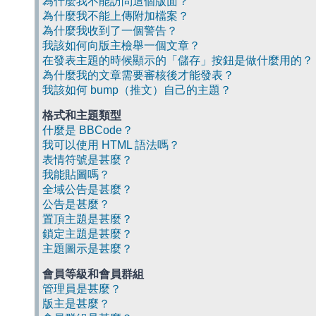
為什麼我不能訪問這個版面？
為什麼我不能上傳附加檔案？
為什麼我收到了一個警告？
我該如何向版主檢舉一個文章？
在發表主題的時候顯示的「儲存」按鈕是做什麼用的？
為什麼我的文章需要審核後才能發表？
我該如何 bump（推文）自己的主題？
格式和主題類型
什麼是 BBCode？
我可以使用 HTML 語法嗎？
表情符號是甚麼？
我能貼圖嗎？
全域公告是甚麼？
公告是甚麼？
置頂主題是甚麼？
鎖定主題是甚麼？
主題圖示是甚麼？
會員等級和會員群組
管理員是甚麼？
版主是甚麼？