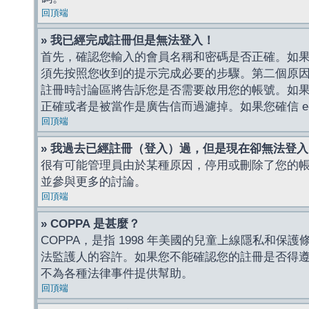
回頂端
» 我已經完成註冊但是無法登入！
首先，確認您輸入的會員名稱和密碼是否正確。如果是
須先按照您收到的提示完成必要的步驟。第二個原
註冊時討論區將告訴您是否需要啟用您的帳號。如果您收到
正確或者是被當作是廣告信而過濾掉。如果您確信 e-
回頂端
» 我過去已經註冊（登入）過，但是現在卻無法登
很有可能管理員由於某種原因，停用或刪除了您的
並參與更多的討論。
回頂端
» COPPA 是甚麼？
COPPA，是指 1998 年美國的兒童上線隱私和
法監護人的容許。如果您不能確認您的註冊是否得遵守
不為各種法律事件提供幫助。
回頂端