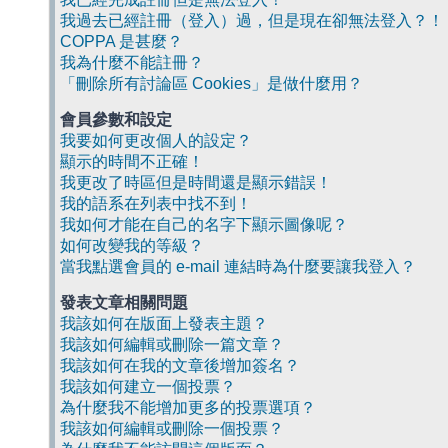
我過去已經註冊（登入）過，但是現在卻無法登入？！
COPPA 是甚麼？
我為什麼不能註冊？
「刪除所有討論區 Cookies」是做什麼用？
會員參數和設定
我要如何更改個人的設定？
顯示的時間不正確！
我更改了時區但是時間還是顯示錯誤！
我的語系在列表中找不到！
我如何才能在自己的名字下顯示圖像呢？
如何改變我的等級？
當我點選會員的 e-mail 連結時為什麼要讓我登入？
發表文章相關問題
我該如何在版面上發表主題？
我該如何編輯或刪除一篇文章？
我該如何在我的文章後增加簽名？
我該如何建立一個投票？
為什麼我不能增加更多的投票選項？
我該如何編輯或刪除一個投票？