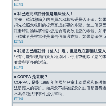
回頂端
» 我已經完成註冊但是無法登入！
首先，確認您輸入的會員名稱和密碼是否正確。如果是
須先按照您收到的提示完成必要的步驟。第二個原
註冊時討論區將告訴您是否需要啟用您的帳號。如果您收到
正確或者是被當作是廣告信而過濾掉。如果您確信 e-
回頂端
» 我過去已經註冊（登入）過，但是現在卻無法登
很有可能管理員由於某種原因，停用或刪除了您的
並參與更多的討論。
回頂端
» COPPA 是甚麼？
COPPA，是指 1998 年美國的兒童上線隱私和
法監護人的容許。如果您不能確認您的註冊是否得遵守
不為各種法律事件提供幫助。
回頂端