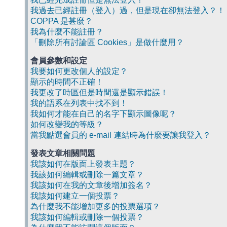
我過去已經註冊（登入）過，但是現在卻無法登入？！
COPPA 是甚麼？
我為什麼不能註冊？
「刪除所有討論區 Cookies」是做什麼用？
會員參數和設定
我要如何更改個人的設定？
顯示的時間不正確！
我更改了時區但是時間還是顯示錯誤！
我的語系在列表中找不到！
我如何才能在自己的名字下顯示圖像呢？
如何改變我的等級？
當我點選會員的 e-mail 連結時為什麼要讓我登入？
發表文章相關問題
我該如何在版面上發表主題？
我該如何編輯或刪除一篇文章？
我該如何在我的文章後增加簽名？
我該如何建立一個投票？
為什麼我不能增加更多的投票選項？
我該如何編輯或刪除一個投票？