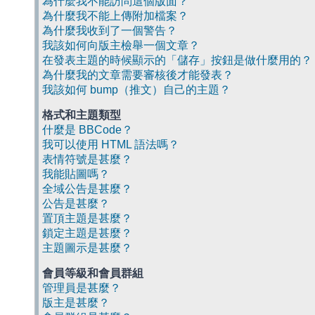
為什麼我不能訪問這個版面？
為什麼我不能上傳附加檔案？
為什麼我收到了一個警告？
我該如何向版主檢舉一個文章？
在發表主題的時候顯示的「儲存」按鈕是做什麼用的？
為什麼我的文章需要審核後才能發表？
我該如何 bump（推文）自己的主題？
格式和主題類型
什麼是 BBCode？
我可以使用 HTML 語法嗎？
表情符號是甚麼？
我能貼圖嗎？
全域公告是甚麼？
公告是甚麼？
置頂主題是甚麼？
鎖定主題是甚麼？
主題圖示是甚麼？
會員等級和會員群組
管理員是甚麼？
版主是甚麼？