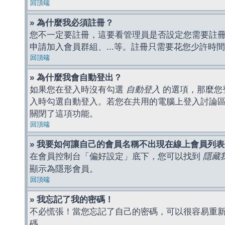
回頂端
» 為什麼我必須註冊？
您不一定要註冊，這要看管理員是否設定您需要註冊後
申請加入會員群組、...等。註冊只需要花您少許時
回頂端
» 為什麼我會自動登出？
如果您在登入時沒有勾選
自動登入
的選項，那麼您
入時勾選自動登入。若您在共用的電腦上登入討論
關閉了這項功能。
回頂端
» 我要如何讓自己的會員名稱不出現在線上會員列
在會員控制台「偏好設定」底下，您可以找到
隱藏
顯示為隱形會員。
回頂端
» 我忘記了我的密碼！
不必慌張！當您忘記了自己的密碼，可以很容易重
碼。