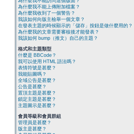
為什麼我不能訪問這個版面？
為什麼我不能上傳附加檔案？
為什麼我收到了一個警告？
我該如何向版主檢舉一個文章？
在發表主題的時候顯示的「儲存」按鈕是做什麼用的？
為什麼我的文章需要審核後才能發表？
我該如何 bump（推文）自己的主題？
格式和主題類型
什麼是 BBCode？
我可以使用 HTML 語法嗎？
表情符號是甚麼？
我能貼圖嗎？
全域公告是甚麼？
公告是甚麼？
置頂主題是甚麼？
鎖定主題是甚麼？
主題圖示是甚麼？
會員等級和會員群組
管理員是甚麼？
版主是甚麼？