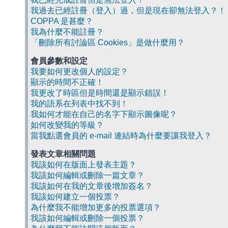
我過去已經註冊（登入）過，但是現在卻無法登入？！
COPPA 是甚麼？
我為什麼不能註冊？
「刪除所有討論區 Cookies」是做什麼用？
會員參數和設定
我要如何更改個人的設定？
顯示的時間不正確！
我更改了時區但是時間還是顯示錯誤！
我的語系在列表中找不到！
我如何才能在自己的名字下顯示圖像呢？
如何改變我的等級？
當我點選會員的 e-mail 連結時為什麼要讓我登入？
發表文章相關問題
我該如何在版面上發表主題？
我該如何編輯或刪除一篇文章？
我該如何在我的文章後增加簽名？
我該如何建立一個投票？
為什麼我不能增加更多的投票選項？
我該如何編輯或刪除一個投票？