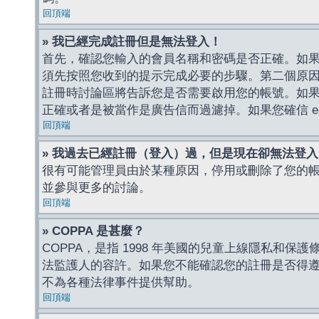
回頂端
» 我已經完成註冊但是無法登入！
首先，確認您輸入的會員名稱和密碼是否正確。如果是
須先按照您收到的提示完成必要的步驟。第二個原
註冊時討論區將告訴您是否需要啟用您的帳號。如果您收到
正確或者是被當作是廣告信而過濾掉。如果您確信 e-
回頂端
» 我過去已經註冊（登入）過，但是現在卻無法登
很有可能管理員由於某種原因，停用或刪除了您的
並參與更多的討論。
回頂端
» COPPA 是甚麼？
COPPA，是指 1998 年美國的兒童上線隱私和
法監護人的容許。如果您不能確認您的註冊是否得遵守
不為各種法律事件提供幫助。
回頂端