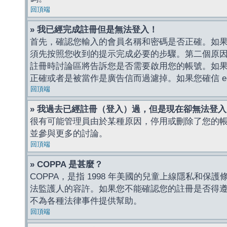
回頂端
» 我已經完成註冊但是無法登入！
首先，確認您輸入的會員名稱和密碼是否正確。如果是
須先按照您收到的提示完成必要的步驟。第二個原
註冊時討論區將告訴您是否需要啟用您的帳號。如果您收到
正確或者是被當作是廣告信而過濾掉。如果您確信 e-
回頂端
» 我過去已經註冊（登入）過，但是現在卻無法登
很有可能管理員由於某種原因，停用或刪除了您的
並參與更多的討論。
回頂端
» COPPA 是甚麼？
COPPA，是指 1998 年美國的兒童上線隱私和
法監護人的容許。如果您不能確認您的註冊是否得遵守
不為各種法律事件提供幫助。
回頂端