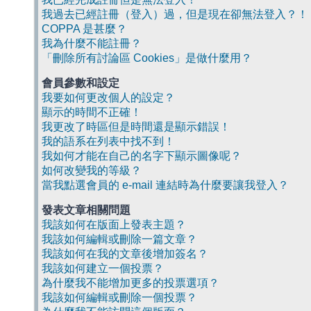
我過去已經註冊（登入）過，但是現在卻無法登入？！
COPPA 是甚麼？
我為什麼不能註冊？
「刪除所有討論區 Cookies」是做什麼用？
會員參數和設定
我要如何更改個人的設定？
顯示的時間不正確！
我更改了時區但是時間還是顯示錯誤！
我的語系在列表中找不到！
我如何才能在自己的名字下顯示圖像呢？
如何改變我的等級？
當我點選會員的 e-mail 連結時為什麼要讓我登入？
發表文章相關問題
我該如何在版面上發表主題？
我該如何編輯或刪除一篇文章？
我該如何在我的文章後增加簽名？
我該如何建立一個投票？
為什麼我不能增加更多的投票選項？
我該如何編輯或刪除一個投票？