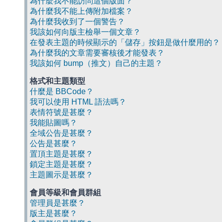
為什麼我不能訪問這個版面？
為什麼我不能上傳附加檔案？
為什麼我收到了一個警告？
我該如何向版主檢舉一個文章？
在發表主題的時候顯示的「儲存」按鈕是做什麼用的？
為什麼我的文章需要審核後才能發表？
我該如何 bump（推文）自己的主題？
格式和主題類型
什麼是 BBCode？
我可以使用 HTML 語法嗎？
表情符號是甚麼？
我能貼圖嗎？
全域公告是甚麼？
公告是甚麼？
置頂主題是甚麼？
鎖定主題是甚麼？
主題圖示是甚麼？
會員等級和會員群組
管理員是甚麼？
版主是甚麼？