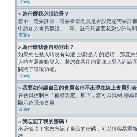
回頂端
» 為什麼我必須註冊？
您不一定要註冊，這要看管理員是否設定您需要註冊後
申請加入會員群組、...等。註冊只需要花您少許時
回頂端
» 為什麼我會自動登出？
如果您在登入時沒有勾選
自動登入
的選項，那麼您
入時勾選自動登入。若您在共用的電腦上登入討論
關閉了這項功能。
回頂端
» 我要如何讓自己的會員名稱不出現在線上會員列
在會員控制台「偏好設定」底下，您可以找到
隱藏
顯示為隱形會員。
回頂端
» 我忘記了我的密碼！
不必慌張！當您忘記了自己的密碼，可以很容易重
碼。