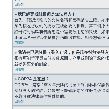
回頂端
» 我已經完成註冊但是無法登入！
首先，確認您輸入的會員名稱和密碼是否正確。如果是
須先按照您收到的提示完成必要的步驟。第二個原
註冊時討論區將告訴您是否需要啟用您的帳號。如果您收到
正確或者是被當作是廣告信而過濾掉。如果您確信 e-
回頂端
» 我過去已經註冊（登入）過，但是現在卻無法登
很有可能管理員由於某種原因，停用或刪除了您的
並參與更多的討論。
回頂端
» COPPA 是甚麼？
COPPA，是指 1998 年美國的兒童上線隱私和
法監護人的容許。如果您不能確認您的註冊是否得遵守
不為各種法律事件提供幫助。
回頂端