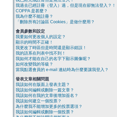
我過去已經註冊（登入）過，但是現在卻無法登入？！
COPPA 是甚麼？
我為什麼不能註冊？
「刪除所有討論區 Cookies」是做什麼用？
會員參數和設定
我要如何更改個人的設定？
顯示的時間不正確！
我更改了時區但是時間還是顯示錯誤！
我的語系在列表中找不到！
我如何才能在自己的名字下顯示圖像呢？
如何改變我的等級？
當我點選會員的 e-mail 連結時為什麼要讓我登入？
發表文章相關問題
我該如何在版面上發表主題？
我該如何編輯或刪除一篇文章？
我該如何在我的文章後增加簽名？
我該如何建立一個投票？
為什麼我不能增加更多的投票選項？
我該如何編輯或刪除一個投票？