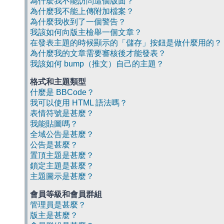
為什麼我不能訪問這個版面？
為什麼我不能上傳附加檔案？
為什麼我收到了一個警告？
我該如何向版主檢舉一個文章？
在發表主題的時候顯示的「儲存」按鈕是做什麼用的？
為什麼我的文章需要審核後才能發表？
我該如何 bump（推文）自己的主題？
格式和主題類型
什麼是 BBCode？
我可以使用 HTML 語法嗎？
表情符號是甚麼？
我能貼圖嗎？
全域公告是甚麼？
公告是甚麼？
置頂主題是甚麼？
鎖定主題是甚麼？
主題圖示是甚麼？
會員等級和會員群組
管理員是甚麼？
版主是甚麼？