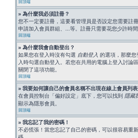
回頂端
» 為什麼我必須註冊？
您不一定要註冊，這要看管理員是否設定您需要註冊後
申請加入會員群組、...等。註冊只需要花您少許時
回頂端
» 為什麼我會自動登出？
如果您在登入時沒有勾選
自動登入
的選項，那麼您
入時勾選自動登入。若您在共用的電腦上登入討論
關閉了這項功能。
回頂端
» 我要如何讓自己的會員名稱不出現在線上會員列
在會員控制台「偏好設定」底下，您可以找到
隱藏
顯示為隱形會員。
回頂端
» 我忘記了我的密碼！
不必慌張！當您忘記了自己的密碼，可以很容易重
碼。