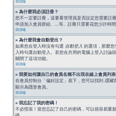
回頂端
» 為什麼我必須註冊？
您不一定要註冊，這要看管理員是否設定您需要註冊後
申請加入會員群組、...等。註冊只需要花您少許時
回頂端
» 為什麼我會自動登出？
如果您在登入時沒有勾選
自動登入
的選項，那麼您
入時勾選自動登入。若您在共用的電腦上登入討論
關閉了這項功能。
回頂端
» 我要如何讓自己的會員名稱不出現在線上會員列
在會員控制台「偏好設定」底下，您可以找到
隱藏
顯示為隱形會員。
回頂端
» 我忘記了我的密碼！
不必慌張！當您忘記了自己的密碼，可以很容易重
碼。