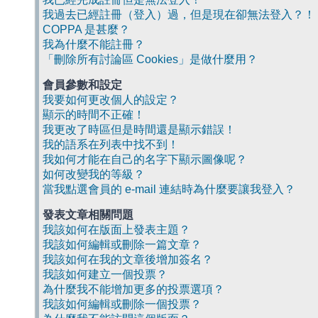
我過去已經註冊（登入）過，但是現在卻無法登入？！
COPPA 是甚麼？
我為什麼不能註冊？
「刪除所有討論區 Cookies」是做什麼用？
會員參數和設定
我要如何更改個人的設定？
顯示的時間不正確！
我更改了時區但是時間還是顯示錯誤！
我的語系在列表中找不到！
我如何才能在自己的名字下顯示圖像呢？
如何改變我的等級？
當我點選會員的 e-mail 連結時為什麼要讓我登入？
發表文章相關問題
我該如何在版面上發表主題？
我該如何編輯或刪除一篇文章？
我該如何在我的文章後增加簽名？
我該如何建立一個投票？
為什麼我不能增加更多的投票選項？
我該如何編輯或刪除一個投票？