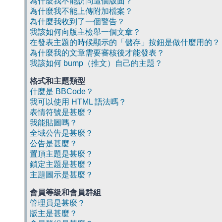
為什麼我不能訪問這個版面？
為什麼我不能上傳附加檔案？
為什麼我收到了一個警告？
我該如何向版主檢舉一個文章？
在發表主題的時候顯示的「儲存」按鈕是做什麼用的？
為什麼我的文章需要審核後才能發表？
我該如何 bump（推文）自己的主題？
格式和主題類型
什麼是 BBCode？
我可以使用 HTML 語法嗎？
表情符號是甚麼？
我能貼圖嗎？
全域公告是甚麼？
公告是甚麼？
置頂主題是甚麼？
鎖定主題是甚麼？
主題圖示是甚麼？
會員等級和會員群組
管理員是甚麼？
版主是甚麼？