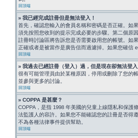
回頂端
» 我已經完成註冊但是無法登入！
首先，確認您輸入的會員名稱和密碼是否正確。如果是
須先按照您收到的提示完成必要的步驟。第二個原
註冊時討論區將告訴您是否需要啟用您的帳號。如果您收到
正確或者是被當作是廣告信而過濾掉。如果您確信 e-
回頂端
» 我過去已經註冊（登入）過，但是現在卻無法登
很有可能管理員由於某種原因，停用或刪除了您的
並參與更多的討論。
回頂端
» COPPA 是甚麼？
COPPA，是指 1998 年美國的兒童上線隱私和
法監護人的容許。如果您不能確認您的註冊是否得遵守
不為各種法律事件提供幫助。
回頂端