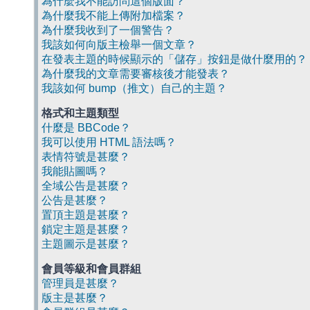
為什麼我不能訪問這個版面？
為什麼我不能上傳附加檔案？
為什麼我收到了一個警告？
我該如何向版主檢舉一個文章？
在發表主題的時候顯示的「儲存」按鈕是做什麼用的？
為什麼我的文章需要審核後才能發表？
我該如何 bump（推文）自己的主題？
格式和主題類型
什麼是 BBCode？
我可以使用 HTML 語法嗎？
表情符號是甚麼？
我能貼圖嗎？
全域公告是甚麼？
公告是甚麼？
置頂主題是甚麼？
鎖定主題是甚麼？
主題圖示是甚麼？
會員等級和會員群組
管理員是甚麼？
版主是甚麼？