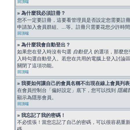
回頂端
» 為什麼我必須註冊？
您不一定要註冊，這要看管理員是否設定您需要註冊後
申請加入會員群組、...等。註冊只需要花您少許時
回頂端
» 為什麼我會自動登出？
如果您在登入時沒有勾選
自動登入
的選項，那麼您
入時勾選自動登入。若您在共用的電腦上登入討論
關閉了這項功能。
回頂端
» 我要如何讓自己的會員名稱不出現在線上會員列
在會員控制台「偏好設定」底下，您可以找到
隱藏
顯示為隱形會員。
回頂端
» 我忘記了我的密碼！
不必慌張！當您忘記了自己的密碼，可以很容易重
碼。