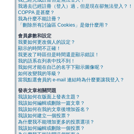
我過去已經註冊（登入）過，但是現在卻無法登入？！
COPPA 是甚麼？
我為什麼不能註冊？
「刪除所有討論區 Cookies」是做什麼用？
會員參數和設定
我要如何更改個人的設定？
顯示的時間不正確！
我更改了時區但是時間還是顯示錯誤！
我的語系在列表中找不到！
我如何才能在自己的名字下顯示圖像呢？
如何改變我的等級？
當我點選會員的 e-mail 連結時為什麼要讓我登入？
發表文章相關問題
我該如何在版面上發表主題？
我該如何編輯或刪除一篇文章？
我該如何在我的文章後增加簽名？
我該如何建立一個投票？
為什麼我不能增加更多的投票選項？
我該如何編輯或刪除一個投票？