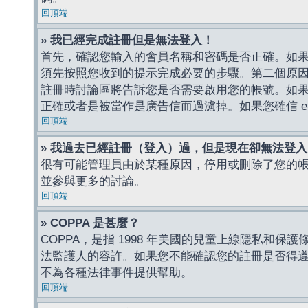
回頂端
» 我已經完成註冊但是無法登入！
首先，確認您輸入的會員名稱和密碼是否正確。如果是
須先按照您收到的提示完成必要的步驟。第二個原
註冊時討論區將告訴您是否需要啟用您的帳號。如果您收到
正確或者是被當作是廣告信而過濾掉。如果您確信 e-
回頂端
» 我過去已經註冊（登入）過，但是現在卻無法登
很有可能管理員由於某種原因，停用或刪除了您的
並參與更多的討論。
回頂端
» COPPA 是甚麼？
COPPA，是指 1998 年美國的兒童上線隱私和
法監護人的容許。如果您不能確認您的註冊是否得遵守
不為各種法律事件提供幫助。
回頂端