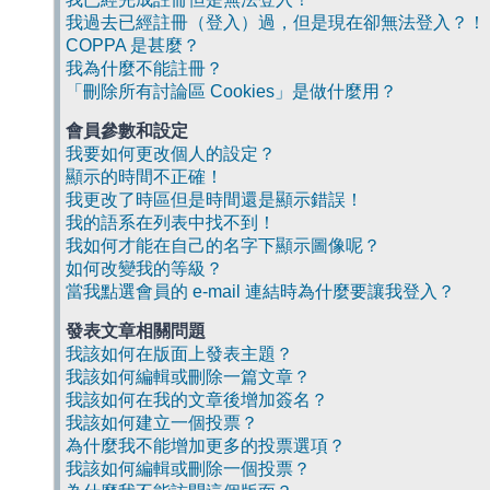
我過去已經註冊（登入）過，但是現在卻無法登入？！
COPPA 是甚麼？
我為什麼不能註冊？
「刪除所有討論區 Cookies」是做什麼用？
會員參數和設定
我要如何更改個人的設定？
顯示的時間不正確！
我更改了時區但是時間還是顯示錯誤！
我的語系在列表中找不到！
我如何才能在自己的名字下顯示圖像呢？
如何改變我的等級？
當我點選會員的 e-mail 連結時為什麼要讓我登入？
發表文章相關問題
我該如何在版面上發表主題？
我該如何編輯或刪除一篇文章？
我該如何在我的文章後增加簽名？
我該如何建立一個投票？
為什麼我不能增加更多的投票選項？
我該如何編輯或刪除一個投票？