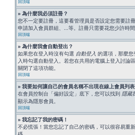
回頂端
» 為什麼我必須註冊？
您不一定要註冊，這要看管理員是否設定您需要註冊後
申請加入會員群組、...等。註冊只需要花您少許時
回頂端
» 為什麼我會自動登出？
如果您在登入時沒有勾選
自動登入
的選項，那麼您
入時勾選自動登入。若您在共用的電腦上登入討論
關閉了這項功能。
回頂端
» 我要如何讓自己的會員名稱不出現在線上會員列
在會員控制台「偏好設定」底下，您可以找到
隱藏
顯示為隱形會員。
回頂端
» 我忘記了我的密碼！
不必慌張！當您忘記了自己的密碼，可以很容易重
碼。