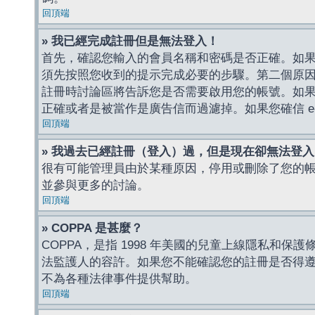
回頂端
» 我已經完成註冊但是無法登入！
首先，確認您輸入的會員名稱和密碼是否正確。如果是
須先按照您收到的提示完成必要的步驟。第二個原
註冊時討論區將告訴您是否需要啟用您的帳號。如果您收到
正確或者是被當作是廣告信而過濾掉。如果您確信 e-
回頂端
» 我過去已經註冊（登入）過，但是現在卻無法登
很有可能管理員由於某種原因，停用或刪除了您的
並參與更多的討論。
回頂端
» COPPA 是甚麼？
COPPA，是指 1998 年美國的兒童上線隱私和
法監護人的容許。如果您不能確認您的註冊是否得遵守
不為各種法律事件提供幫助。
回頂端