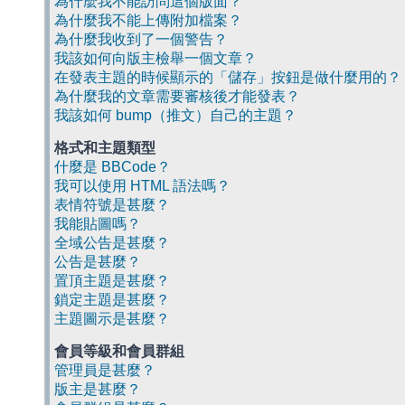
為什麼我不能訪問這個版面？
為什麼我不能上傳附加檔案？
為什麼我收到了一個警告？
我該如何向版主檢舉一個文章？
在發表主題的時候顯示的「儲存」按鈕是做什麼用的？
為什麼我的文章需要審核後才能發表？
我該如何 bump（推文）自己的主題？
格式和主題類型
什麼是 BBCode？
我可以使用 HTML 語法嗎？
表情符號是甚麼？
我能貼圖嗎？
全域公告是甚麼？
公告是甚麼？
置頂主題是甚麼？
鎖定主題是甚麼？
主題圖示是甚麼？
會員等級和會員群組
管理員是甚麼？
版主是甚麼？