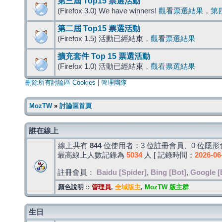
第三屆 Top15 票選活動
(Firefox 3.0) We have winners!
觀看票選結果
，
第
第二屆 Top15 票選活動
(Firefox 1.5) 活動已經結束，
觀看票選結果
擴充套件 Top 15 票選活動
(Firefox 1.0) 活動已經結束，
觀看票選結果
刪除所有討論區 Cookies
|
管理團隊
MozTW
»
討論區首頁
誰在線上
線上共有
844
位使用者：3 位註冊會員、0 位隱形會
最高線上人數記錄為
5034
人 [ 記錄時間：
2026-06
註冊會員：
Baidu [Spider]
,
Bing [Bot]
,
Google [
顏色說明 ::
管理員
,
全域版主
,
MozTW 版主群
生日