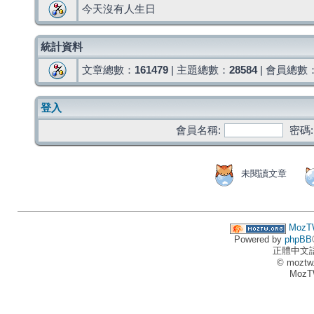
今天沒有人生日
統計資料
文章總數：
161479
| 主題總數：
28584
| 會員總數
登入
會員名稱:
密碼:
未閱讀文章
MozT
Powered by
phpBB
正體中文
© moztw
MozT