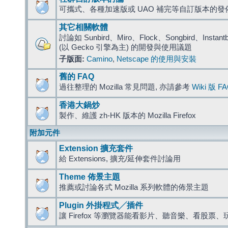
可攜式、各種加速版或 UAO 補完等自訂版本的發
其它相關軟體
討論如 Sunbird、Miro、Flock、Songbird、Instantbird
(以 Gecko 引擎為主) 的開發與使用議題
子版面:
Camino
,
Netscape 的使用與安裝
舊的 FAQ
過往整理的 Mozilla 常見問題, 亦請參考
Wiki 版 F
香港大鍋炒
製作、維護 zh-HK 版本的 Mozilla Firefox
附加元件
Extension 擴充套件
給 Extensions, 擴充/延伸套件討論用
Theme 佈景主題
推薦或討論各式 Mozilla 系列軟體的佈景主題
Plugin 外掛程式╱插件
讓 Firefox 等瀏覽器能看影片、聽音樂、看股