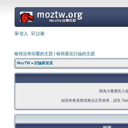
=
登入
註冊
檢視沒有回覆的主題
|
檢視最近討論的主題
MozTW
»
討論區首頁
因為大量廣告入
如現有會員發現無法正常使用，請至 Telegra