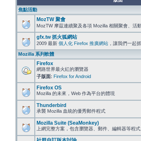
版面
焦點活動
MozTW 聚會
MozTW 摩茲連續聚及各項 Mozilla 相關聚會、
gfx.tw 抓火狐網站
2009 最新
個人化 Firefox 推廣網站
，讓我們一起
Mozilla 系列軟體
Firefox
網路世界最火紅的瀏覽器
子版面:
Firefox for Android
Firefox OS
Mozilla 的未來，Web 作為平台的體現
Thunderbird
承襲 Mozilla 血統的優秀郵件程式
Mozilla Suite (SeaMonkey)
上網完整方案，包含瀏覽器、郵件、編輯器等程
社群自訂版本討論