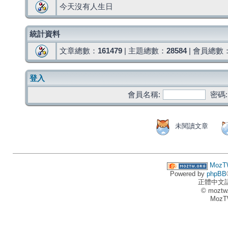
今天沒有人生日
統計資料
文章總數：
161479
| 主題總數：
28584
| 會員總數
登入
會員名稱:
密碼:
未閱讀文章
MozT
Powered by
phpBB
正體中文
© moztw
MozT