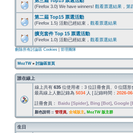
第三屆 Top15 票選活動
(Firefox 3.0) We have winners!
觀看票選結果
，
第
第二屆 Top15 票選活動
(Firefox 1.5) 活動已經結束，
觀看票選結果
擴充套件 Top 15 票選活動
(Firefox 1.0) 活動已經結束，
觀看票選結果
刪除所有討論區 Cookies
|
管理團隊
MozTW
»
討論區首頁
誰在線上
線上共有
635
位使用者：3 位註冊會員、0 位隱形會
最高線上人數記錄為
5034
人 [ 記錄時間：
2026-06
註冊會員：
Baidu [Spider]
,
Bing [Bot]
,
Google [
顏色說明 ::
管理員
,
全域版主
,
MozTW 版主群
生日