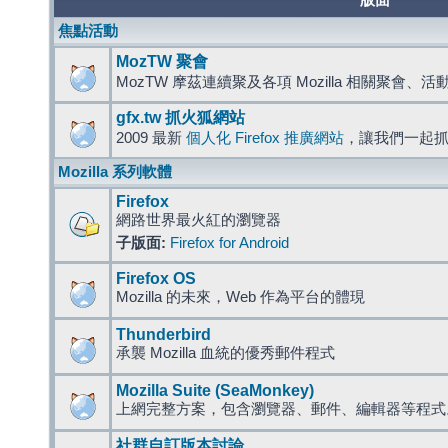
版面
焦點活動
MozTW 聚會
MozTW 摩茲連續聚及各項 Mozilla 相關聚會、
gfx.tw 抓火狐網站
2009 最新
個人化 Firefox 推廣網站
，讓我們一起
Mozilla 系列軟體
Firefox
網路世界最火紅的瀏覽器
子版面:
Firefox for Android
Firefox OS
Mozilla 的未來，Web 作為平台的體現
Thunderbird
承襲 Mozilla 血統的優秀郵件程式
Mozilla Suite (SeaMonkey)
上網完整方案，包含瀏覽器、郵件、編輯器等程
社群自訂版本討論