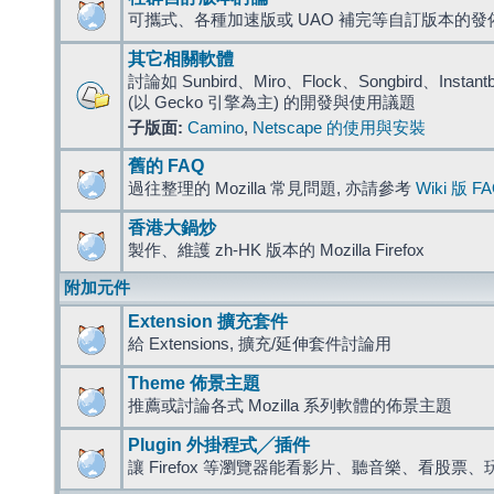
可攜式、各種加速版或 UAO 補完等自訂版本的發
其它相關軟體
討論如 Sunbird、Miro、Flock、Songbird、Instantbird
(以 Gecko 引擎為主) 的開發與使用議題
子版面:
Camino
,
Netscape 的使用與安裝
舊的 FAQ
過往整理的 Mozilla 常見問題, 亦請參考
Wiki 版 F
香港大鍋炒
製作、維護 zh-HK 版本的 Mozilla Firefox
附加元件
Extension 擴充套件
給 Extensions, 擴充/延伸套件討論用
Theme 佈景主題
推薦或討論各式 Mozilla 系列軟體的佈景主題
Plugin 外掛程式╱插件
讓 Firefox 等瀏覽器能看影片、聽音樂、看股