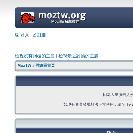
=
登入
註冊
檢視沒有回覆的主題
|
檢視最近討論的主題
MozTW
»
討論區首頁
因為大量廣告入
如現有會員發現無法正常使用，請至 Telegra