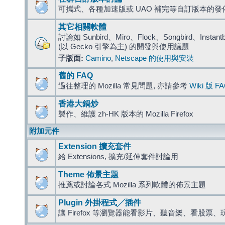
可攜式、各種加速版或 UAO 補完等自訂版本的發
其它相關軟體
討論如 Sunbird、Miro、Flock、Songbird、Instantbird
(以 Gecko 引擎為主) 的開發與使用議題
子版面:
Camino
,
Netscape 的使用與安裝
舊的 FAQ
過往整理的 Mozilla 常見問題, 亦請參考
Wiki 版 F
香港大鍋炒
製作、維護 zh-HK 版本的 Mozilla Firefox
附加元件
Extension 擴充套件
給 Extensions, 擴充/延伸套件討論用
Theme 佈景主題
推薦或討論各式 Mozilla 系列軟體的佈景主題
Plugin 外掛程式╱插件
讓 Firefox 等瀏覽器能看影片、聽音樂、看股