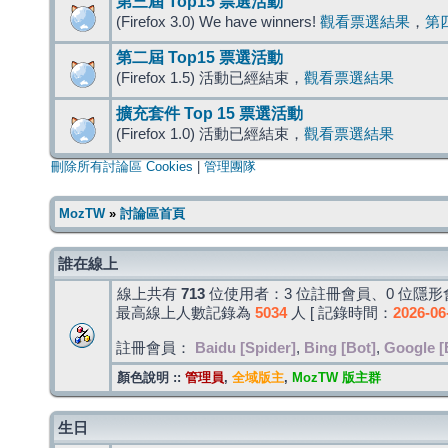
第三屆 Top15 票選活動
(Firefox 3.0) We have winners!
觀看票選結果
，
第
第二屆 Top15 票選活動
(Firefox 1.5) 活動已經結束，
觀看票選結果
擴充套件 Top 15 票選活動
(Firefox 1.0) 活動已經結束，
觀看票選結果
刪除所有討論區 Cookies
|
管理團隊
MozTW
»
討論區首頁
誰在線上
線上共有
713
位使用者：3 位註冊會員、0 位隱形會
最高線上人數記錄為
5034
人 [ 記錄時間：
2026-06
註冊會員：
Baidu [Spider]
,
Bing [Bot]
,
Google [
顏色說明 ::
管理員
,
全域版主
,
MozTW 版主群
生日