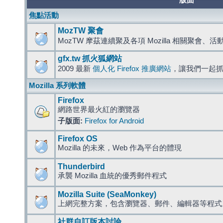
版面
焦點活動
MozTW 聚會
MozTW 摩茲連續聚及各項 Mozilla 相關聚會、
gfx.tw 抓火狐網站
2009 最新
個人化 Firefox 推廣網站
，讓我們一起
Mozilla 系列軟體
Firefox
網路世界最火紅的瀏覽器
子版面:
Firefox for Android
Firefox OS
Mozilla 的未來，Web 作為平台的體現
Thunderbird
承襲 Mozilla 血統的優秀郵件程式
Mozilla Suite (SeaMonkey)
上網完整方案，包含瀏覽器、郵件、編輯器等程
社群自訂版本討論