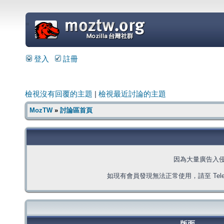
=
登入
註冊
檢視沒有回覆的主題
|
檢視最近討論的主題
MozTW
»
討論區首頁
因為大量廣告入
如現有會員發現無法正常使用，請至 Telegra