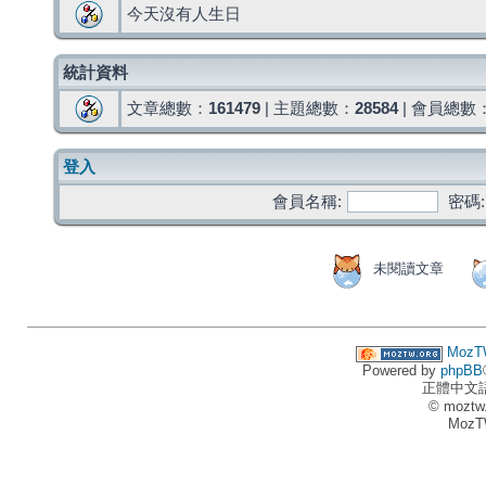
今天沒有人生日
統計資料
文章總數：
161479
| 主題總數：
28584
| 會員總數
登入
會員名稱:
密碼:
未閱讀文章
MozT
Powered by
phpBB
正體中文
© moztw
MozT