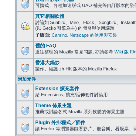
可攜式、各種加速版或 UAO 補完等自訂版本的發
其它相關軟體
討論如 Sunbird、Miro、Flock、Songbird、Instantbird
(以 Gecko 引擎為主) 的開發與使用議題
子版面:
Camino
,
Netscape 的使用與安裝
舊的 FAQ
過往整理的 Mozilla 常見問題, 亦請參考
Wiki 版 F
香港大鍋炒
製作、維護 zh-HK 版本的 Mozilla Firefox
附加元件
Extension 擴充套件
給 Extensions, 擴充/延伸套件討論用
Theme 佈景主題
推薦或討論各式 Mozilla 系列軟體的佈景主題
Plugin 外掛程式╱插件
讓 Firefox 等瀏覽器能看影片、聽音樂、看股