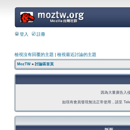
=
登入
註冊
檢視沒有回覆的主題
|
檢視最近討論的主題
MozTW
»
討論區首頁
因為大量廣告入
如現有會員發現無法正常使用，請至 Telegra