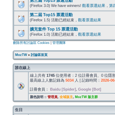
第三屆 Top15 票選活動
(Firefox 3.0) We have winners!
觀看票選結果
，
第
第二屆 Top15 票選活動
(Firefox 1.5) 活動已經結束，
觀看票選結果
擴充套件 Top 15 票選活動
(Firefox 1.0) 活動已經結束，
觀看票選結果
刪除所有討論區 Cookies
|
管理團隊
MozTW
»
討論區首頁
誰在線上
線上共有
1745
位使用者：2 位註冊會員、0 位隱形
最高線上人數記錄為
5034
人 [ 記錄時間：
2026-06
註冊會員：
Baidu [Spider]
,
Google [Bot]
顏色說明 ::
管理員
,
全域版主
,
MozTW 版主群
生日