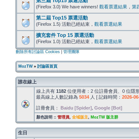
第三屆 Top15 票選活動
(Firefox 3.0) We have winners!
觀看票選結果
，
第
第二屆 Top15 票選活動
(Firefox 1.5) 活動已經結束，
觀看票選結果
擴充套件 Top 15 票選活動
(Firefox 1.0) 活動已經結束，
觀看票選結果
刪除所有討論區 Cookies
|
管理團隊
MozTW
»
討論區首頁
誰在線上
線上共有
1182
位使用者：2 位註冊會員、0 位隱形
最高線上人數記錄為
5034
人 [ 記錄時間：
2026-06
註冊會員：
Baidu [Spider]
,
Google [Bot]
顏色說明 ::
管理員
,
全域版主
,
MozTW 版主群
生日