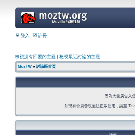
=
登入
註冊
檢視沒有回覆的主題
|
檢視最近討論的主題
MozTW
»
討論區首頁
因為大量廣告入
如現有會員發現無法正常使用，請至 Telegra