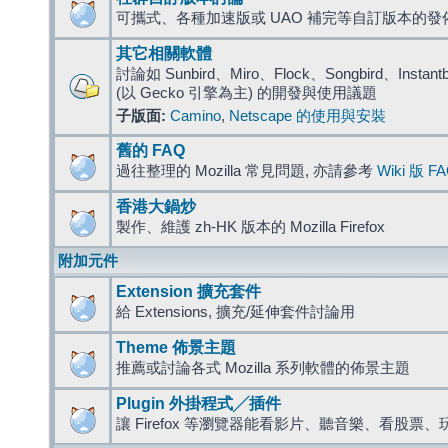
可攜式、各種加速版或 UAO 補完等自訂版本的發
其它相關軟體
討論如 Sunbird、Miro、Flock、Songbird、Instantbird
(以 Gecko 引擎為主) 的開發與使用議題
子版面:
Camino
,
Netscape 的使用與安裝
舊的 FAQ
過往整理的 Mozilla 常見問題, 亦請參考
Wiki 版 F
香港大鍋炒
製作、維護 zh-HK 版本的 Mozilla Firefox
附加元件
Extension 擴充套件
給 Extensions, 擴充/延伸套件討論用
Theme 佈景主題
推薦或討論各式 Mozilla 系列軟體的佈景主題
Plugin 外掛程式╱插件
讓 Firefox 等瀏覽器能看影片、聽音樂、看股