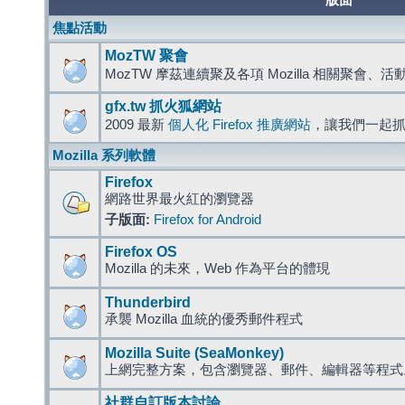
版面
焦點活動
MozTW 聚會
MozTW 摩茲連續聚及各項 Mozilla 相關聚會、
gfx.tw 抓火狐網站
2009 最新
個人化 Firefox 推廣網站
，讓我們一起
Mozilla 系列軟體
Firefox
網路世界最火紅的瀏覽器
子版面:
Firefox for Android
Firefox OS
Mozilla 的未來，Web 作為平台的體現
Thunderbird
承襲 Mozilla 血統的優秀郵件程式
Mozilla Suite (SeaMonkey)
上網完整方案，包含瀏覽器、郵件、編輯器等程
社群自訂版本討論