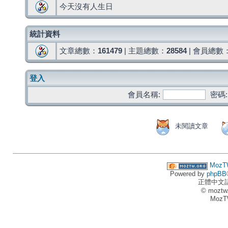
今天沒有人生日
統計資料
文章總數：
161479
| 主題總數：
28584
| 會員總數
登入
會員名稱:
密碼:
未閱讀文章
MozT
Powered by
phpBB
正體中文
© moztw
MozT