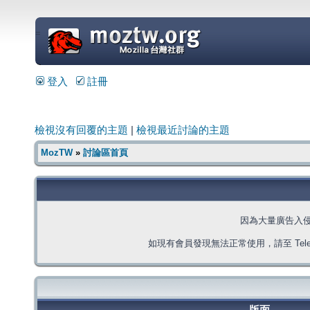
=
登入
註冊
檢視沒有回覆的主題
|
檢視最近討論的主題
MozTW
»
討論區首頁
因為大量廣告入
如現有會員發現無法正常使用，請至 Telegra