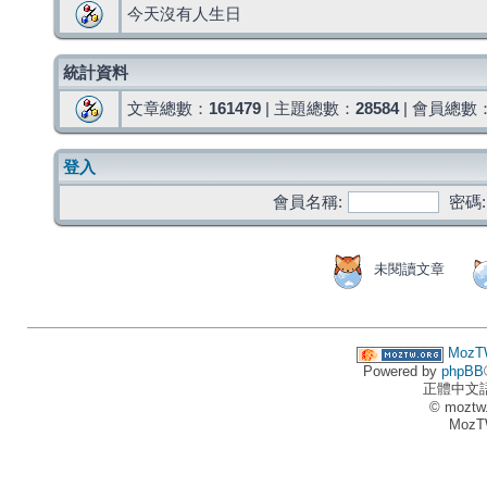
今天沒有人生日
統計資料
文章總數：
161479
| 主題總數：
28584
| 會員總數
登入
會員名稱:
密碼:
未閱讀文章
MozT
Powered by
phpBB
正體中文
© moztw
MozT