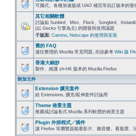
可攜式、各種加速版或 UAO 補完等自訂版本的發
其它相關軟體
討論如 Sunbird、Miro、Flock、Songbird、Instantbird
(以 Gecko 引擎為主) 的開發與使用議題
子版面:
Camino
,
Netscape 的使用與安裝
舊的 FAQ
過往整理的 Mozilla 常見問題, 亦請參考
Wiki 版 F
香港大鍋炒
製作、維護 zh-HK 版本的 Mozilla Firefox
附加元件
Extension 擴充套件
給 Extensions, 擴充/延伸套件討論用
Theme 佈景主題
推薦或討論各式 Mozilla 系列軟體的佈景主題
Plugin 外掛程式╱插件
讓 Firefox 等瀏覽器能看影片、聽音樂、看股