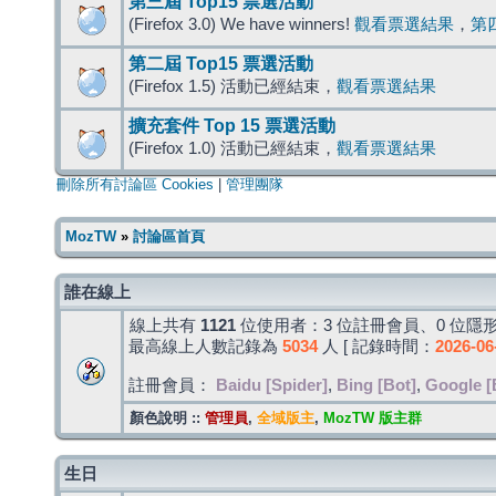
第三屆 Top15 票選活動
(Firefox 3.0) We have winners!
觀看票選結果
，
第
第二屆 Top15 票選活動
(Firefox 1.5) 活動已經結束，
觀看票選結果
擴充套件 Top 15 票選活動
(Firefox 1.0) 活動已經結束，
觀看票選結果
刪除所有討論區 Cookies
|
管理團隊
MozTW
»
討論區首頁
誰在線上
線上共有
1121
位使用者：3 位註冊會員、0 位隱形
最高線上人數記錄為
5034
人 [ 記錄時間：
2026-06
註冊會員：
Baidu [Spider]
,
Bing [Bot]
,
Google [
顏色說明 ::
管理員
,
全域版主
,
MozTW 版主群
生日