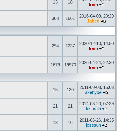
13
18
Irvin
2016-04-09, 20:29
308
1661
1abcd
2020-12-10, 14:50
294
1237
Irvin
2026-04-24, 22:30
1678
19970
Irvin
2011-09-03, 15:03
15
130
axehyde
2014-08-20, 07:39
21
21
kisaraki
2011-06-26, 14:35
13
16
josesun