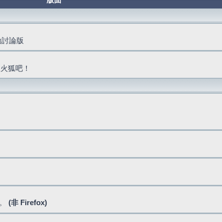
版面
活動討論版
抓火狐吧！
式。
(非 Firefox)