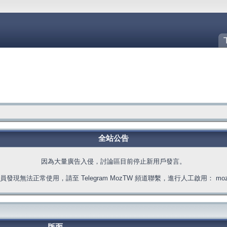
全站公告
因為大量廣告入侵，討論區目前停止新用戶發言。
發現無法正常使用，請至 Telegram MozTW 頻道聯繫，進行人工啟用： moztw.