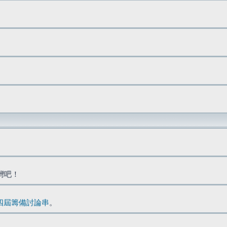
台灣吧！
四屆籌備討論串
。