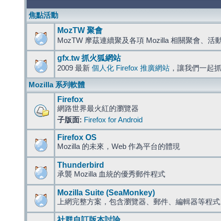
焦點活動
MozTW 聚會
MozTW 摩茲連續聚及各項 Mozilla 相關聚會、
gfx.tw 抓火狐網站
2009 最新
個人化 Firefox 推廣網站
，讓我們一起
Mozilla 系列軟體
Firefox
網路世界最火紅的瀏覽器
子版面:
Firefox for Android
Firefox OS
Mozilla 的未來，Web 作為平台的體現
Thunderbird
承襲 Mozilla 血統的優秀郵件程式
Mozilla Suite (SeaMonkey)
上網完整方案，包含瀏覽器、郵件、編輯器等程
社群自訂版本討論