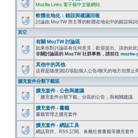
Mozilla Links 電子報中文版網站
軟體在地化：錯誤與建議回報
討論由 MozTW 所主導的軟體在地化中的錯誤與
其它
有關 MozTW 討論區
如果你對討論區有任何意見，歡迎提出。請勿於此
非關討論區的 MozTW 社群事務，請前往
moztw-
其他中的其他
這裡是隨便測試/張貼個人公告/聊天的地方但禁止
擴充套件分類下載區
擴充套件 - 公告與建議
「擴充套件分類下載」分區的公告，與相關建議
擴充套件 - 書籤
書籤管理之擴充套件
擴充套件 - 網誌工具
網誌寫作、RSS 訂閱、各種社會書籤等擴充套件