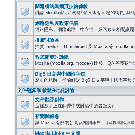
問題網站與網頁技術傳教
討論 Mozilla 顯示/ 瀏覽/ 登入等有問題的網頁, 與網路
網路隱私與政策倡議
網路隱私、網路追蹤、中立性、網路政策相關議題
推廣討論區
推廣 Firefox、Thunderbird 及 Mozilla 等 mozi
程式開發討論區
Mozilla (mozilla.org, mozdev) 開發、QA 等專案
Big5 日文與中國海字集
歷史的軌跡，從前解決 Big5 日文字與中國海字集等
文件翻譯 和 軟體在地化討論
文件翻譯創作
這裡放了正在翻譯中或討論中的各類文件
新聞與報導
與 Mozilla 有關的新聞及相關報導。
未經授權請勿轉載
Mozilla Links 中文版