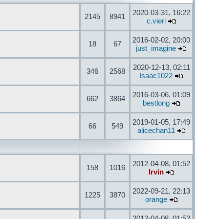
2020-03-31, 16:22
2145
8941
c.vieri
2016-02-02, 20:00
18
67
just_imagine
2020-12-13, 02:11
346
2568
Isaac1022
2016-03-06, 01:09
662
3864
bestlong
2019-01-05, 17:49
66
549
alicechan11
2012-04-08, 01:52
158
1016
Irvin
2022-09-21, 22:13
1225
3870
orange
2012-04-08, 01:52