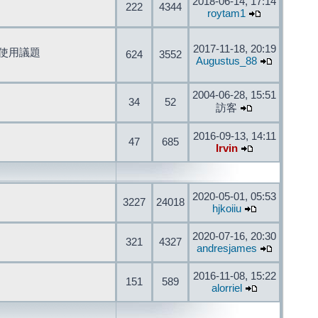
2018-06-14, 17:14
222
4344
roytam1
2017-11-18, 20:19
開發與使用議題
624
3552
Augustus_88
2004-06-28, 15:51
34
52
訪客
2016-09-13, 14:11
47
685
Irvin
2020-05-01, 05:53
3227
24018
hjkoiiu
2020-07-16, 20:30
321
4327
andresjames
2016-11-08, 15:22
151
589
alorriel