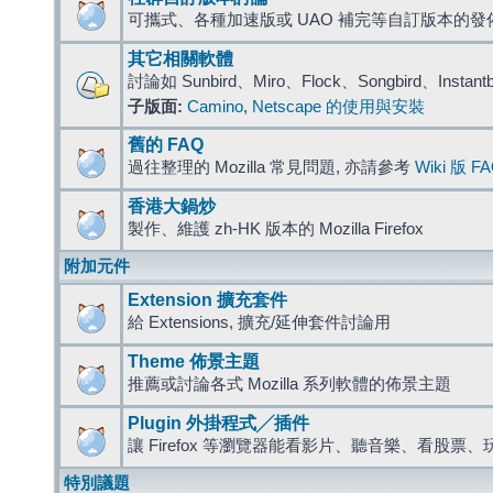
可攜式、各種加速版或 UAO 補完等自訂版本的發
其它相關軟體
討論如 Sunbird、Miro、Flock、Songbird、Instant
子版面:
Camino
,
Netscape 的使用與安裝
舊的 FAQ
過往整理的 Mozilla 常見問題, 亦請參考
Wiki 版 F
香港大鍋炒
製作、維護 zh-HK 版本的 Mozilla Firefox
附加元件
Extension 擴充套件
給 Extensions, 擴充/延伸套件討論用
Theme 佈景主題
推薦或討論各式 Mozilla 系列軟體的佈景主題
Plugin 外掛程式╱插件
讓 Firefox 等瀏覽器能看影片、聽音樂、看股
特別議題