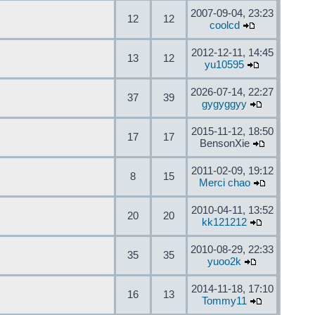
2007-09-04, 23:23
12
12
coolcd
2012-12-11, 14:45
13
12
yu10595
2026-07-14, 22:27
37
39
gygyggyy
2015-11-12, 18:50
17
17
BensonXie
2011-02-09, 19:12
8
15
Merci chao
2010-04-11, 13:52
20
20
kk121212
2010-08-29, 22:33
35
35
yuoo2k
2014-11-18, 17:10
16
13
Tommy11