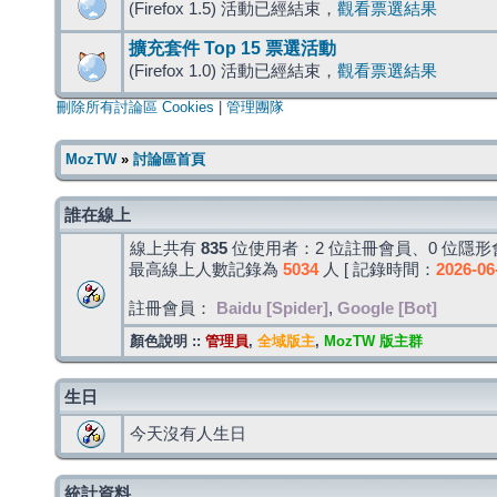
(Firefox 1.5) 活動已經結束，
觀看票選結果
擴充套件 Top 15 票選活動
(Firefox 1.0) 活動已經結束，
觀看票選結果
刪除所有討論區 Cookies
|
管理團隊
MozTW
»
討論區首頁
誰在線上
線上共有
835
位使用者：2 位註冊會員、0 位隱形會
最高線上人數記錄為
5034
人 [ 記錄時間：
2026-06
註冊會員：
Baidu [Spider]
,
Google [Bot]
顏色說明 ::
管理員
,
全域版主
,
MozTW 版主群
生日
今天沒有人生日
統計資料