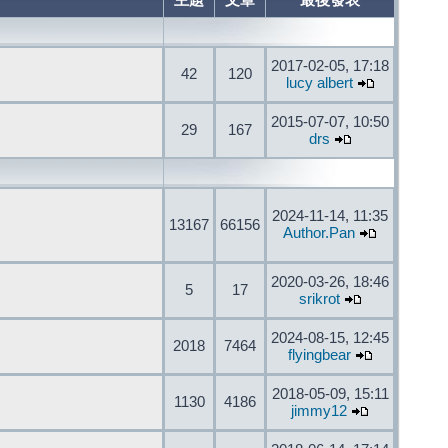
主題
文章
最後發表
2017-02-05, 17:18
42
120
lucy albert
2015-07-07, 10:50
29
167
drs
2024-11-14, 11:35
13167
66156
Author.Pan
2020-03-26, 18:46
5
17
srikrot
2024-08-15, 12:45
2018
7464
flyingbear
2018-05-09, 15:11
1130
4186
jimmy12