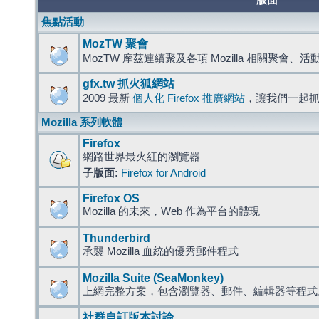
版面
焦點活動
MozTW 聚會
MozTW 摩茲連續聚及各項 Mozilla 相關聚會、
gfx.tw 抓火狐網站
2009 最新
個人化 Firefox 推廣網站
，讓我們一起
Mozilla 系列軟體
Firefox
網路世界最火紅的瀏覽器
子版面:
Firefox for Android
Firefox OS
Mozilla 的未來，Web 作為平台的體現
Thunderbird
承襲 Mozilla 血統的優秀郵件程式
Mozilla Suite (SeaMonkey)
上網完整方案，包含瀏覽器、郵件、編輯器等程
社群自訂版本討論