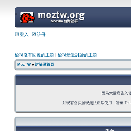
=
登入
註冊
檢視沒有回覆的主題
|
檢視最近討論的主題
MozTW
»
討論區首頁
因為大量廣告入
如現有會員發現無法正常使用，請至 Telegra