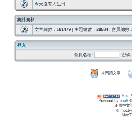
今天沒有人生日
統計資料
文章總數：
161479
| 主題總數：
28584
| 會員總數
登入
會員名稱:
密碼:
未閱讀文章
MozT
Powered by
phpBB
正體中文
© moztw
MozT