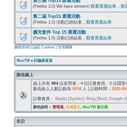
第三屆 Top15 票選活動
(Firefox 3.0) We have winners!
觀看票選結果
，
第
第二屆 Top15 票選活動
(Firefox 1.5) 活動已經結束，
觀看票選結果
擴充套件 Top 15 票選活動
(Firefox 1.0) 活動已經結束，
觀看票選結果
刪除所有討論區 Cookies
|
管理團隊
MozTW
»
討論區首頁
誰在線上
線上共有
904
位使用者：4 位註冊會員、0 位隱形會
最高線上人數記錄為
5034
人 [ 記錄時間：
2026-06
註冊會員：
Baidu [Spider]
,
Bing [Bot]
,
Google [
顏色說明 ::
管理員
,
全域版主
,
MozTW 版主群
生日