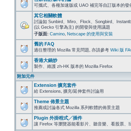
可攜式、各種加速版或 UAO 補完等自訂版本的發
其它相關軟體
討論如 Sunbird、Miro、Flock、Songbird、Instantbird
(以 Gecko 引擎為主) 的開發與使用議題
子版面:
Camino
,
Netscape 的使用與安裝
舊的 FAQ
過往整理的 Mozilla 常見問題, 亦請參考
Wiki 版 F
香港大鍋炒
製作、維護 zh-HK 版本的 Mozilla Firefox
附加元件
Extension 擴充套件
給 Extensions, 擴充/延伸套件討論用
Theme 佈景主題
推薦或討論各式 Mozilla 系列軟體的佈景主題
Plugin 外掛程式╱插件
讓 Firefox 等瀏覽器能看影片、聽音樂、看股