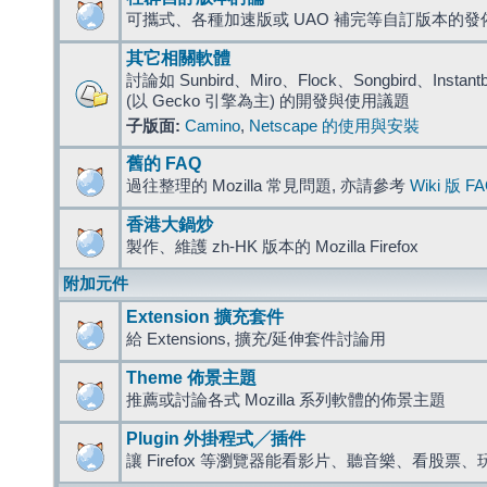
可攜式、各種加速版或 UAO 補完等自訂版本的發
其它相關軟體
討論如 Sunbird、Miro、Flock、Songbird、Instantbird
(以 Gecko 引擎為主) 的開發與使用議題
子版面:
Camino
,
Netscape 的使用與安裝
舊的 FAQ
過往整理的 Mozilla 常見問題, 亦請參考
Wiki 版 F
香港大鍋炒
製作、維護 zh-HK 版本的 Mozilla Firefox
附加元件
Extension 擴充套件
給 Extensions, 擴充/延伸套件討論用
Theme 佈景主題
推薦或討論各式 Mozilla 系列軟體的佈景主題
Plugin 外掛程式╱插件
讓 Firefox 等瀏覽器能看影片、聽音樂、看股