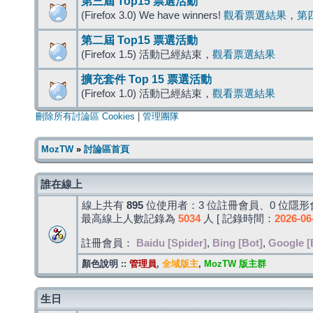
第三屆 Top15 票選活動
(Firefox 3.0) We have winners!
觀看票選結果
，
第
第二屆 Top15 票選活動
(Firefox 1.5) 活動已經結束，
觀看票選結果
擴充套件 Top 15 票選活動
(Firefox 1.0) 活動已經結束，
觀看票選結果
刪除所有討論區 Cookies
|
管理團隊
MozTW
»
討論區首頁
誰在線上
線上共有
895
位使用者：3 位註冊會員、0 位隱形會
最高線上人數記錄為
5034
人 [ 記錄時間：
2026-06
註冊會員：
Baidu [Spider]
,
Bing [Bot]
,
Google [
顏色說明 ::
管理員
,
全域版主
,
MozTW 版主群
生日