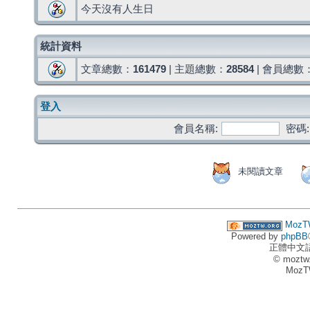
今天沒有人生日
統計資料
文章總數：
161479
| 主題總數：
28584
| 會員總數
登入
會員名稱:
密碼:
未閱讀文章
MozT
Powered by
phpBB
正體中文
© moztw
MozT