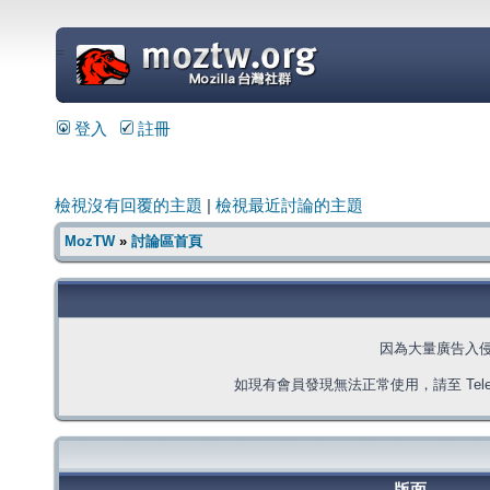
=
登入
註冊
檢視沒有回覆的主題
|
檢視最近討論的主題
MozTW
»
討論區首頁
因為大量廣告入
如現有會員發現無法正常使用，請至 Telegra