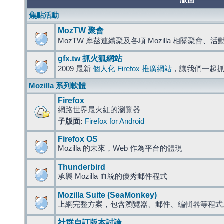
版面
焦點活動
MozTW 聚會
MozTW 摩茲連續聚及各項 Mozilla 相關聚會、
gfx.tw 抓火狐網站
2009 最新
個人化 Firefox 推廣網站
，讓我們一起
Mozilla 系列軟體
Firefox
網路世界最火紅的瀏覽器
子版面:
Firefox for Android
Firefox OS
Mozilla 的未來，Web 作為平台的體現
Thunderbird
承襲 Mozilla 血統的優秀郵件程式
Mozilla Suite (SeaMonkey)
上網完整方案，包含瀏覽器、郵件、編輯器等程
社群自訂版本討論