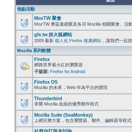
版面
焦點活動
MozTW 聚會
MozTW 摩茲連續聚及各項 Mozilla 相關聚會、
gfx.tw 抓火狐網站
2009 最新
個人化 Firefox 推廣網站
，讓我們一起
Mozilla 系列軟體
Firefox
網路世界最火紅的瀏覽器
子版面:
Firefox for Android
Firefox OS
Mozilla 的未來，Web 作為平台的體現
Thunderbird
承襲 Mozilla 血統的優秀郵件程式
Mozilla Suite (SeaMonkey)
上網完整方案，包含瀏覽器、郵件、編輯器等程
社群自訂版本討論