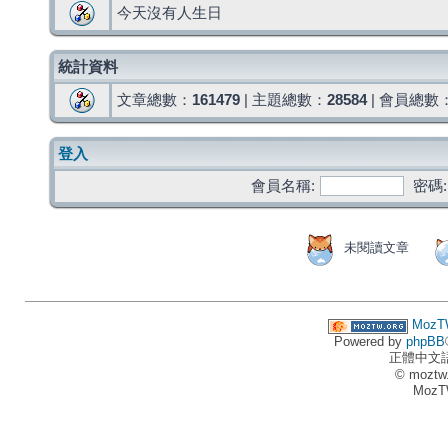
今天沒有人生日
統計資料
文章總數：
161479
| 主題總數：
28584
| 會員總數
登入
會員名稱:
密碼:
未閱讀文章
MozT
Powered by
phpBB
正體中文
© moztw
MozT