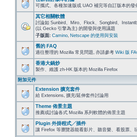
可攜式、各種加速版或 UAO 補完等自訂版本的發
其它相關軟體
討論如 Sunbird、Miro、Flock、Songbird、Instantbird
(以 Gecko 引擎為主) 的開發與使用議題
子版面:
Camino
,
Netscape 的使用與安裝
舊的 FAQ
過往整理的 Mozilla 常見問題, 亦請參考
Wiki 版 F
香港大鍋炒
製作、維護 zh-HK 版本的 Mozilla Firefox
附加元件
Extension 擴充套件
給 Extensions, 擴充/延伸套件討論用
Theme 佈景主題
推薦或討論各式 Mozilla 系列軟體的佈景主題
Plugin 外掛程式╱插件
讓 Firefox 等瀏覽器能看影片、聽音樂、看股