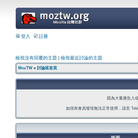
=
登入
註冊
檢視沒有回覆的主題
|
檢視最近討論的主題
MozTW
»
討論區首頁
因為大量廣告入
如現有會員發現無法正常使用，請至 Telegra