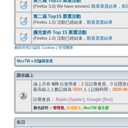
第三屆 Top15 票選活動
(Firefox 3.0) We have winners!
觀看票選結果
，
第
第二屆 Top15 票選活動
(Firefox 1.5) 活動已經結束，
觀看票選結果
擴充套件 Top 15 票選活動
(Firefox 1.0) 活動已經結束，
觀看票選結果
刪除所有討論區 Cookies
|
管理團隊
MozTW
»
討論區首頁
誰在線上
線上共有
825
位使用者：2 位註冊會員、0 位隱形會
最高線上人數記錄為
5034
人 [ 記錄時間：
2026-06
註冊會員：
Baidu [Spider]
,
Google [Bot]
顏色說明 ::
管理員
,
全域版主
,
MozTW 版主群
生日