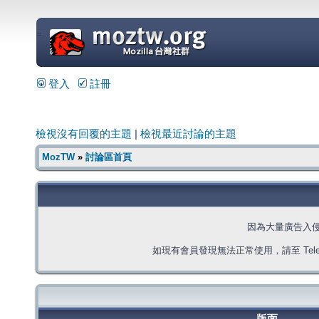
=
登入
註冊
檢視沒有回覆的主題
|
檢視最近討論的主題
MozTW
»
討論區首頁
因為大量廣告入
如現有會員發現無法正常使用，請至 Telegra