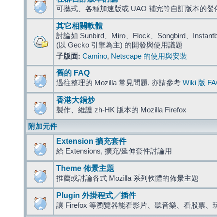
可攜式、各種加速版或 UAO 補完等自訂版本的發
其它相關軟體
討論如 Sunbird、Miro、Flock、Songbird、Instantbird
(以 Gecko 引擎為主) 的開發與使用議題
子版面:
Camino
,
Netscape 的使用與安裝
舊的 FAQ
過往整理的 Mozilla 常見問題, 亦請參考
Wiki 版 F
香港大鍋炒
製作、維護 zh-HK 版本的 Mozilla Firefox
附加元件
Extension 擴充套件
給 Extensions, 擴充/延伸套件討論用
Theme 佈景主題
推薦或討論各式 Mozilla 系列軟體的佈景主題
Plugin 外掛程式╱插件
讓 Firefox 等瀏覽器能看影片、聽音樂、看股