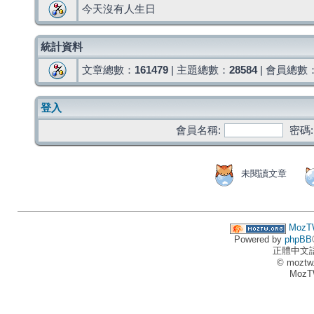
今天沒有人生日
統計資料
文章總數：
161479
| 主題總數：
28584
| 會員總數
登入
會員名稱:
密碼:
未閱讀文章
MozT
Powered by
phpBB
正體中文
© moztw
MozT