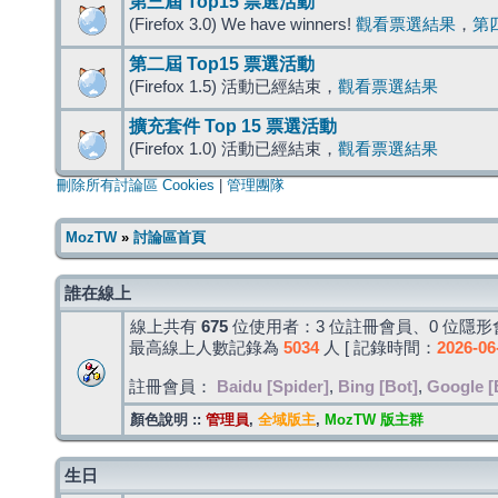
第三屆 Top15 票選活動
(Firefox 3.0) We have winners!
觀看票選結果
，
第
第二屆 Top15 票選活動
(Firefox 1.5) 活動已經結束，
觀看票選結果
擴充套件 Top 15 票選活動
(Firefox 1.0) 活動已經結束，
觀看票選結果
刪除所有討論區 Cookies
|
管理團隊
MozTW
»
討論區首頁
誰在線上
線上共有
675
位使用者：3 位註冊會員、0 位隱形會
最高線上人數記錄為
5034
人 [ 記錄時間：
2026-06
註冊會員：
Baidu [Spider]
,
Bing [Bot]
,
Google [
顏色說明 ::
管理員
,
全域版主
,
MozTW 版主群
生日