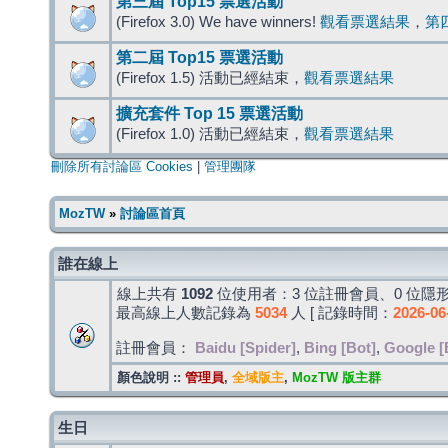
第三屆 Top15 票選活動
(Firefox 3.0) We have winners!
觀看票選結果
，
第
第二屆 Top15 票選活動
(Firefox 1.5) 活動已經結束，
觀看票選結果
擴充套件 Top 15 票選活動
(Firefox 1.0) 活動已經結束，
觀看票選結果
刪除所有討論區 Cookies
|
管理團隊
MozTW
»
討論區首頁
誰在線上
線上共有
1092
位使用者：3 位註冊會員、0 位隱形
最高線上人數記錄為
5034
人 [ 記錄時間：
2026-06
註冊會員：
Baidu [Spider]
,
Bing [Bot]
,
Google [
顏色說明 ::
管理員
,
全域版主
,
MozTW 版主群
生日