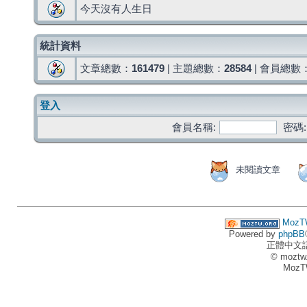
今天沒有人生日
統計資料
文章總數：
161479
| 主題總數：
28584
| 會員總數
登入
會員名稱:
密碼:
未閱讀文章
MozT
Powered by
phpBB
正體中文
© moztw
MozT