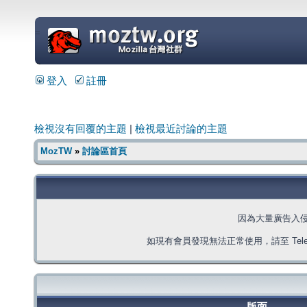
=
登入
註冊
檢視沒有回覆的主題
|
檢視最近討論的主題
MozTW
»
討論區首頁
因為大量廣告入
如現有會員發現無法正常使用，請至 Telegra