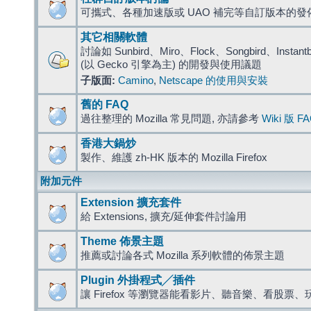
可攜式、各種加速版或 UAO 補完等自訂版本的發
其它相關軟體
討論如 Sunbird、Miro、Flock、Songbird、Instantbird
(以 Gecko 引擎為主) 的開發與使用議題
子版面:
Camino
,
Netscape 的使用與安裝
舊的 FAQ
過往整理的 Mozilla 常見問題, 亦請參考
Wiki 版 F
香港大鍋炒
製作、維護 zh-HK 版本的 Mozilla Firefox
附加元件
Extension 擴充套件
給 Extensions, 擴充/延伸套件討論用
Theme 佈景主題
推薦或討論各式 Mozilla 系列軟體的佈景主題
Plugin 外掛程式╱插件
讓 Firefox 等瀏覽器能看影片、聽音樂、看股