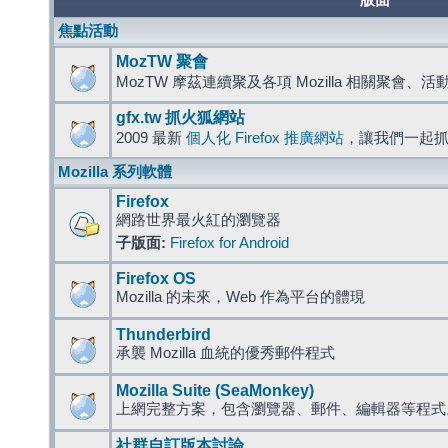
版面
焦點活動
MozTW 聚會
MozTW 摩茲連續聚及各項 Mozilla 相關聚會、
gfx.tw 抓火狐網站
2009 最新
個人化 Firefox 推廣網站
，讓我們一起
Mozilla 系列軟體
Firefox
網路世界最火紅的瀏覽器
子版面:
Firefox for Android
Firefox OS
Mozilla 的未來，Web 作為平台的體現
Thunderbird
承襲 Mozilla 血統的優秀郵件程式
Mozilla Suite (SeaMonkey)
上網完整方案，包含瀏覽器、郵件、編輯器等程
社群自訂版本討論