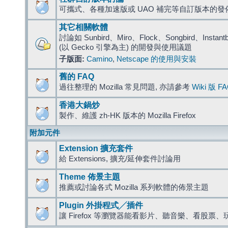
可攜式、各種加速版或 UAO 補完等自訂版本的發
其它相關軟體
討論如 Sunbird、Miro、Flock、Songbird、Instantbird
(以 Gecko 引擎為主) 的開發與使用議題
子版面:
Camino
,
Netscape 的使用與安裝
舊的 FAQ
過往整理的 Mozilla 常見問題, 亦請參考
Wiki 版 F
香港大鍋炒
製作、維護 zh-HK 版本的 Mozilla Firefox
附加元件
Extension 擴充套件
給 Extensions, 擴充/延伸套件討論用
Theme 佈景主題
推薦或討論各式 Mozilla 系列軟體的佈景主題
Plugin 外掛程式╱插件
讓 Firefox 等瀏覽器能看影片、聽音樂、看股