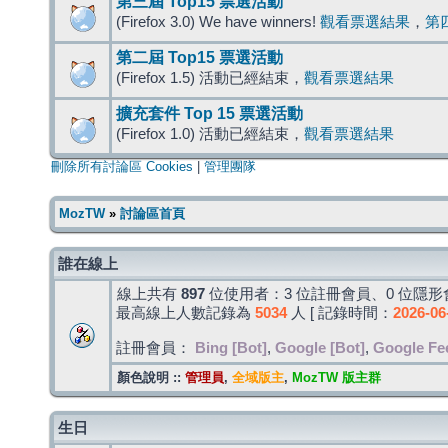
第三屆 Top15 票選活動
(Firefox 3.0) We have winners!
觀看票選結果
，
第
第二屆 Top15 票選活動
(Firefox 1.5) 活動已經結束，
觀看票選結果
擴充套件 Top 15 票選活動
(Firefox 1.0) 活動已經結束，
觀看票選結果
刪除所有討論區 Cookies
|
管理團隊
MozTW
»
討論區首頁
誰在線上
線上共有
897
位使用者：3 位註冊會員、0 位隱形會
最高線上人數記錄為
5034
人 [ 記錄時間：
2026-06
註冊會員：
Bing [Bot]
,
Google [Bot]
,
Google Fe
顏色說明 ::
管理員
,
全域版主
,
MozTW 版主群
生日