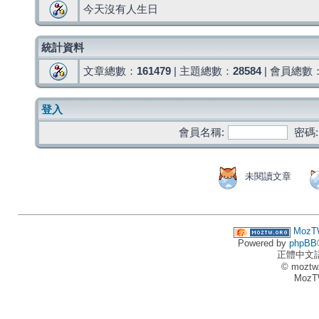
今天沒有人生日
統計資料
文章總數：
161479
| 主題總數：
28584
| 會員總數
登入
會員名稱:
密碼:
未閱讀文章
MozT
Powered by
phpBB
正體中文
© moztw
MozT