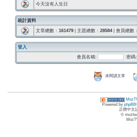
今天沒有人生日
統計資料
文章總數：
161479
| 主題總數：
28584
| 會員總數
登入
會員名稱:
密碼:
未閱讀文章
MozT
Powered by
phpBB
正體中文
© moztw
MozT