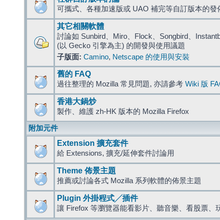
可攜式、各種加速版或 UAO 補完等自訂版本的發
其它相關軟體
討論如 Sunbird、Miro、Flock、Songbird、Instantbird
(以 Gecko 引擎為主) 的開發與使用議題
子版面:
Camino
,
Netscape 的使用與安裝
舊的 FAQ
過往整理的 Mozilla 常見問題, 亦請參考
Wiki 版 F
香港大鍋炒
製作、維護 zh-HK 版本的 Mozilla Firefox
附加元件
Extension 擴充套件
給 Extensions, 擴充/延伸套件討論用
Theme 佈景主題
推薦或討論各式 Mozilla 系列軟體的佈景主題
Plugin 外掛程式╱插件
讓 Firefox 等瀏覽器能看影片、聽音樂、看股