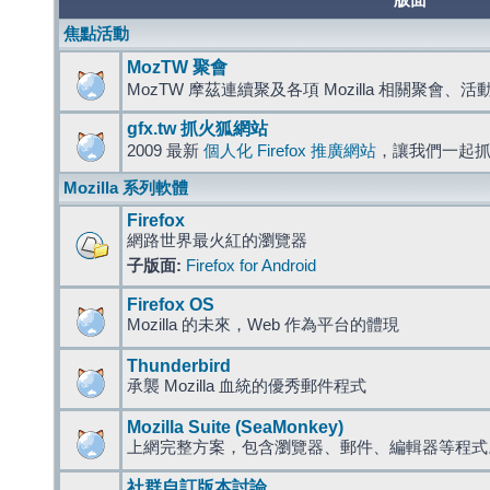
版面
焦點活動
MozTW 聚會
MozTW 摩茲連續聚及各項 Mozilla 相關聚會、
gfx.tw 抓火狐網站
2009 最新
個人化 Firefox 推廣網站
，讓我們一起
Mozilla 系列軟體
Firefox
網路世界最火紅的瀏覽器
子版面:
Firefox for Android
Firefox OS
Mozilla 的未來，Web 作為平台的體現
Thunderbird
承襲 Mozilla 血統的優秀郵件程式
Mozilla Suite (SeaMonkey)
上網完整方案，包含瀏覽器、郵件、編輯器等程
社群自訂版本討論