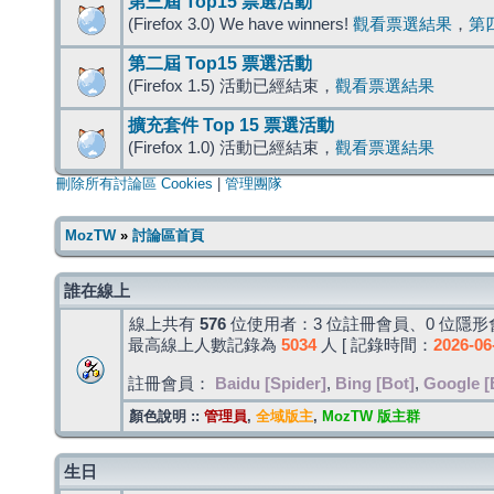
第三屆 Top15 票選活動
(Firefox 3.0) We have winners!
觀看票選結果
，
第
第二屆 Top15 票選活動
(Firefox 1.5) 活動已經結束，
觀看票選結果
擴充套件 Top 15 票選活動
(Firefox 1.0) 活動已經結束，
觀看票選結果
刪除所有討論區 Cookies
|
管理團隊
MozTW
»
討論區首頁
誰在線上
線上共有
576
位使用者：3 位註冊會員、0 位隱形會
最高線上人數記錄為
5034
人 [ 記錄時間：
2026-06
註冊會員：
Baidu [Spider]
,
Bing [Bot]
,
Google [
顏色說明 ::
管理員
,
全域版主
,
MozTW 版主群
生日