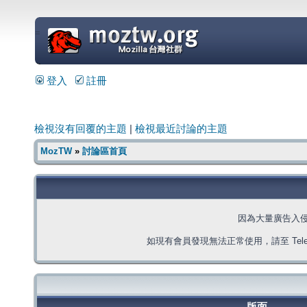
=
登入
註冊
檢視沒有回覆的主題
|
檢視最近討論的主題
MozTW
»
討論區首頁
因為大量廣告入
如現有會員發現無法正常使用，請至 Telegra