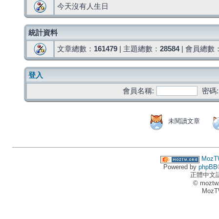
今天沒有人生日
統計資料
文章總數：
161479
| 主題總數：
28584
| 會員總數
登入
會員名稱:
密碼:
未閱讀文章
MozT
Powered by
phpBB
正體中文
© moztw
MozT