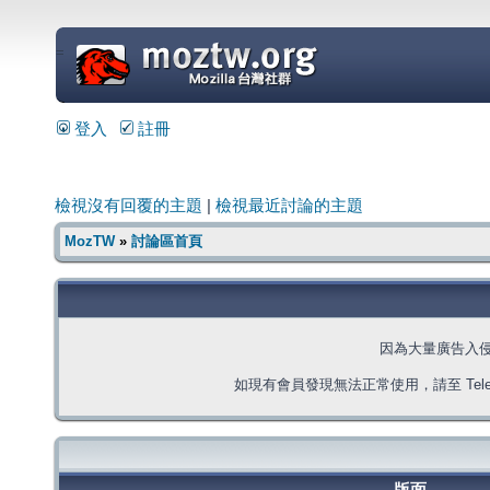
=
登入
註冊
檢視沒有回覆的主題
|
檢視最近討論的主題
MozTW
»
討論區首頁
因為大量廣告入
如現有會員發現無法正常使用，請至 Telegra