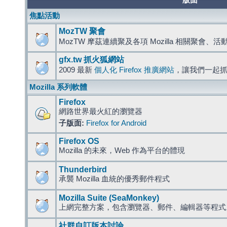
版面
焦點活動
MozTW 聚會
MozTW 摩茲連續聚及各項 Mozilla 相關聚會、
gfx.tw 抓火狐網站
2009 最新
個人化 Firefox 推廣網站
，讓我們一起
Mozilla 系列軟體
Firefox
網路世界最火紅的瀏覽器
子版面:
Firefox for Android
Firefox OS
Mozilla 的未來，Web 作為平台的體現
Thunderbird
承襲 Mozilla 血統的優秀郵件程式
Mozilla Suite (SeaMonkey)
上網完整方案，包含瀏覽器、郵件、編輯器等程
社群自訂版本討論