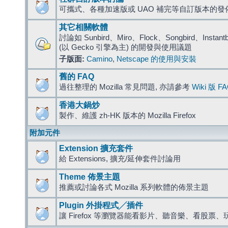
可攜式、各種加速版或 UAO 補完等自訂版本的發
其它相關軟體
討論如 Sunbird、Miro、Flock、Songbird、Instantbird
(以 Gecko 引擎為主) 的開發與使用議題
子版面:
Camino
,
Netscape 的使用與安裝
舊的 FAQ
過往整理的 Mozilla 常見問題, 亦請參考
Wiki 版 F
香港大鍋炒
製作、維護 zh-HK 版本的 Mozilla Firefox
附加元件
Extension 擴充套件
給 Extensions, 擴充/延伸套件討論用
Theme 佈景主題
推薦或討論各式 Mozilla 系列軟體的佈景主題
Plugin 外掛程式╱插件
讓 Firefox 等瀏覽器能看影片、聽音樂、看股