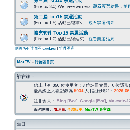
第三屆 Top15 票選活動
(Firefox 3.0) We have winners!
觀看票選結果
，
第
第二屆 Top15 票選活動
(Firefox 1.5) 活動已經結束，
觀看票選結果
擴充套件 Top 15 票選活動
(Firefox 1.0) 活動已經結束，
觀看票選結果
刪除所有討論區 Cookies
|
管理團隊
MozTW
»
討論區首頁
誰在線上
線上共有
850
位使用者：3 位註冊會員、0 位隱形會
最高線上人數記錄為
5034
人 [ 記錄時間：
2026-06
註冊會員：
Bing [Bot]
,
Google [Bot]
,
Majestic-1
顏色說明 ::
管理員
,
全域版主
,
MozTW 版主群
生日