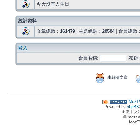
今天沒有人生日
統計資料
文章總數：
161479
| 主題總數：
28584
| 會員總數
登入
會員名稱:
密碼:
未閱讀文章
MozT
Powered by
phpBB
正體中文
© moztw
MozT