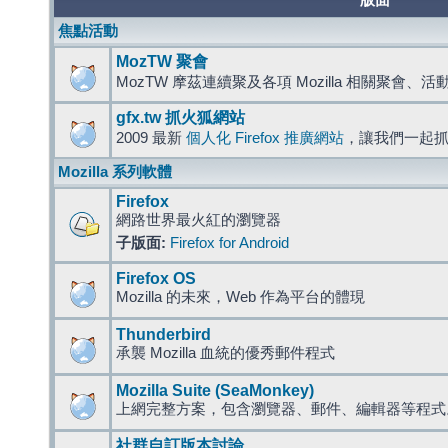
版面
焦點活動
MozTW 聚會
MozTW 摩茲連續聚及各項 Mozilla 相關聚會、
gfx.tw 抓火狐網站
2009 最新
個人化 Firefox 推廣網站
，讓我們一起
Mozilla 系列軟體
Firefox
網路世界最火紅的瀏覽器
子版面:
Firefox for Android
Firefox OS
Mozilla 的未來，Web 作為平台的體現
Thunderbird
承襲 Mozilla 血統的優秀郵件程式
Mozilla Suite (SeaMonkey)
上網完整方案，包含瀏覽器、郵件、編輯器等程
社群自訂版本討論