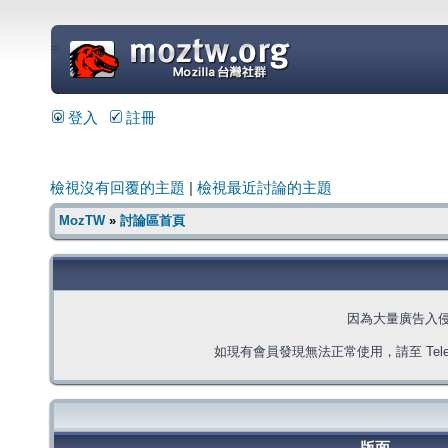
=
登入
註冊
檢視沒有回覆的主題
|
檢視最近討論的主題
MozTW
»
討論區首頁
因為大量廣告入
如現有會員發現無法正常使用，請至 Telegra