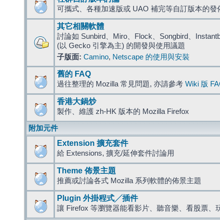
可攜式、各種加速版或 UAO 補完等自訂版本的發
其它相關軟體
討論如 Sunbird、Miro、Flock、Songbird、Instantbird
(以 Gecko 引擎為主) 的開發與使用議題
子版面:
Camino
,
Netscape 的使用與安裝
舊的 FAQ
過往整理的 Mozilla 常見問題, 亦請參考
Wiki 版 F
香港大鍋炒
製作、維護 zh-HK 版本的 Mozilla Firefox
附加元件
Extension 擴充套件
給 Extensions, 擴充/延伸套件討論用
Theme 佈景主題
推薦或討論各式 Mozilla 系列軟體的佈景主題
Plugin 外掛程式╱插件
讓 Firefox 等瀏覽器能看影片、聽音樂、看股