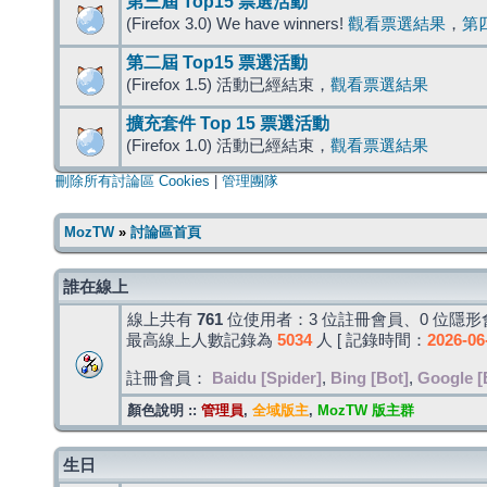
第三屆 Top15 票選活動
(Firefox 3.0) We have winners!
觀看票選結果
，
第
第二屆 Top15 票選活動
(Firefox 1.5) 活動已經結束，
觀看票選結果
擴充套件 Top 15 票選活動
(Firefox 1.0) 活動已經結束，
觀看票選結果
刪除所有討論區 Cookies
|
管理團隊
MozTW
»
討論區首頁
誰在線上
線上共有
761
位使用者：3 位註冊會員、0 位隱形會
最高線上人數記錄為
5034
人 [ 記錄時間：
2026-06
註冊會員：
Baidu [Spider]
,
Bing [Bot]
,
Google [
顏色說明 ::
管理員
,
全域版主
,
MozTW 版主群
生日