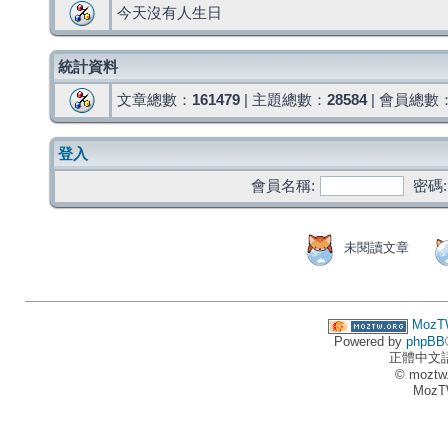
今天沒有人生日
統計資料
文章總數：
161479
| 主題總數：
28584
| 會員總數
登入
會員名稱:
密碼:
未閱讀文章
MozT
Powered by
phpBB
正體中文
© moztw
MozT