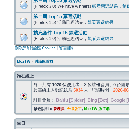
第三屆 Top15 票選活動
(Firefox 3.0) We have winners!
觀看票選結果
，
第
第二屆 Top15 票選活動
(Firefox 1.5) 活動已經結束，
觀看票選結果
擴充套件 Top 15 票選活動
(Firefox 1.0) 活動已經結束，
觀看票選結果
刪除所有討論區 Cookies
|
管理團隊
MozTW
»
討論區首頁
誰在線上
線上共有
1020
位使用者：3 位註冊會員、0 位隱形
最高線上人數記錄為
5034
人 [ 記錄時間：
2026-06
註冊會員：
Baidu [Spider]
,
Bing [Bot]
,
Google [
顏色說明 ::
管理員
,
全域版主
,
MozTW 版主群
生日