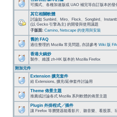
可攜式、各種加速版或 UAO 補完等自訂版本的發
其它相關軟體
討論如 Sunbird、Miro、Flock、Songbird、Instantbird
(以 Gecko 引擎為主) 的開發與使用議題
子版面:
Camino
,
Netscape 的使用與安裝
舊的 FAQ
過往整理的 Mozilla 常見問題, 亦請參考
Wiki 版 F
香港大鍋炒
製作、維護 zh-HK 版本的 Mozilla Firefox
附加元件
Extension 擴充套件
給 Extensions, 擴充/延伸套件討論用
Theme 佈景主題
推薦或討論各式 Mozilla 系列軟體的佈景主題
Plugin 外掛程式╱插件
讓 Firefox 等瀏覽器能看影片、聽音樂、看股