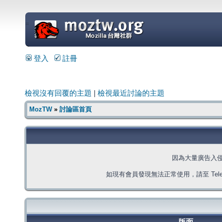
=
登入
註冊
檢視沒有回覆的主題
|
檢視最近討論的主題
MozTW
»
討論區首頁
因為大量廣告入
如現有會員發現無法正常使用，請至 Telegra