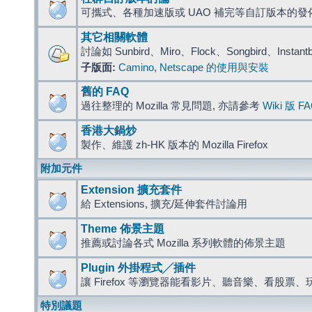
可攜式、各種加速版或 UAO 補完等自訂版本的發
其它相關軟體
討論如 Sunbird、Miro、Flock、Songbird、Instant
子版面:
Camino
,
Netscape 的使用與安裝
舊的 FAQ
過往整理的 Mozilla 常見問題, 亦請參考
Wiki 版 F
香港大鍋炒
製作、維護 zh-HK 版本的 Mozilla Firefox
附加元件
Extension 擴充套件
給 Extensions, 擴充/延伸套件討論用
Theme 佈景主題
推薦或討論各式 Mozilla 系列軟體的佈景主題
Plugin 外掛程式╱插件
讓 Firefox 等瀏覽器能看影片、聽音樂、看股
特別議題