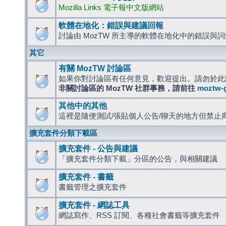
Mozilla Links 電子報中文版網站
軟體在地化：錯誤與建議回報
討論由 MozTW 所主導的軟體在地化中的錯誤與
其它
有關 MozTW 討論區
如果你對討論區有任何意見，歡迎提出。請勿於此
非關討論區的 MozTW 社群事務，請前往
moztw-
其他中的其他
這裡是隨便測試/張貼個人公告/聊天的地方但禁止
擴充套件分類下載區
擴充套件 - 公告與建議
「擴充套件分類下載」分區的公告，與相關建議
擴充套件 - 書籤
書籤管理之擴充套件
擴充套件 - 網誌工具
網誌寫作、RSS 訂閱、各種社會書籤等擴充套件