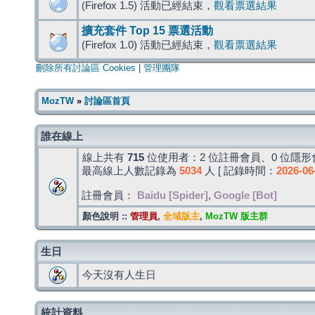
(Firefox 1.5) 活動已經結束，
觀看票選結果
擴充套件 Top 15 票選活動
(Firefox 1.0) 活動已經結束，
觀看票選結果
刪除所有討論區 Cookies
|
管理團隊
MozTW
»
討論區首頁
誰在線上
線上共有
715
位使用者：2 位註冊會員、0 位隱形會
最高線上人數記錄為
5034
人 [ 記錄時間：
2026-06
註冊會員：
Baidu [Spider]
,
Google [Bot]
顏色說明 ::
管理員
,
全域版主
,
MozTW 版主群
生日
今天沒有人生日
統計資料