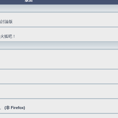
版面
活動討論版
抓火狐吧！
式。
(非 Firefox)