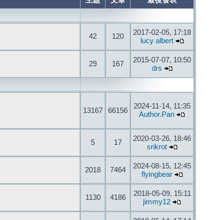
主題
文章
最後發表
2017-02-05, 17:18
42
120
lucy albert
2015-07-07, 10:50
29
167
drs
2024-11-14, 11:35
13167
66156
Author.Pan
2020-03-26, 18:46
5
17
srikrot
2024-08-15, 12:45
2018
7464
flyingbear
2018-05-09, 15:11
1130
4186
jimmy12