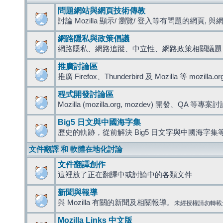
問題網站與網頁技術傳教
討論 Mozilla 顯示/ 瀏覽/ 登入等有問題的網頁, 與網路
網路隱私與政策倡議
網路隱私、網路追蹤、中立性、網路政策相關議題
推廣討論區
推廣 Firefox、Thunderbird 及 Mozilla 等 mozi
程式開發討論區
Mozilla (mozilla.org, mozdev) 開發、QA 等專案
Big5 日文與中國海字集
歷史的軌跡，從前解決 Big5 日文字與中國海字集等
文件翻譯 和 軟體在地化討論
文件翻譯創作
這裡放了正在翻譯中或討論中的各類文件
新聞與報導
與 Mozilla 有關的新聞及相關報導。
未經授權請勿轉載
Mozilla Links 中文版