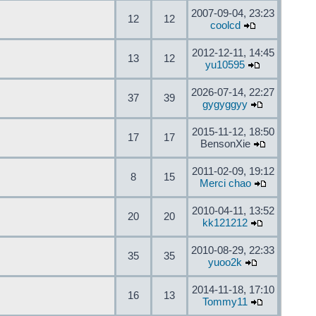
2007-09-04, 23:23
12
12
coolcd
2012-12-11, 14:45
13
12
yu10595
2026-07-14, 22:27
37
39
gygyggyy
2015-11-12, 18:50
17
17
BensonXie
2011-02-09, 19:12
8
15
Merci chao
2010-04-11, 13:52
20
20
kk121212
2010-08-29, 22:33
35
35
yuoo2k
2014-11-18, 17:10
16
13
Tommy11