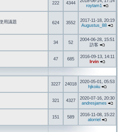
2018-06-14, 17:14
222
4344
roytam1
2017-11-18, 20:19
開發與使用議題
624
3552
Augustus_88
2004-06-28, 15:51
34
52
訪客
2016-09-13, 14:11
47
685
Irvin
2020-05-01, 05:53
3227
24018
hjkoiiu
2020-07-16, 20:30
321
4327
andresjames
2016-11-08, 15:22
151
589
alorriel