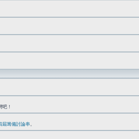
台灣吧！
四屆籌備討論串
。