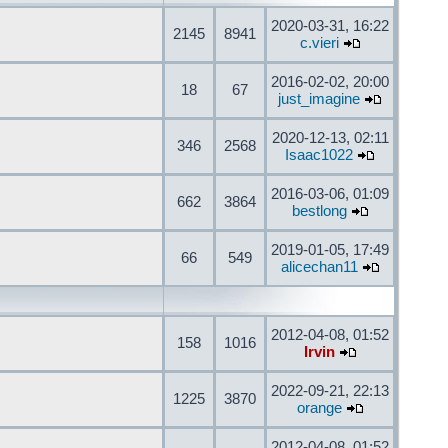
2020-03-31, 16:22
2145
8941
c.vieri
2016-02-02, 20:00
18
67
just_imagine
2020-12-13, 02:11
346
2568
Isaac1022
2016-03-06, 01:09
662
3864
bestlong
2019-01-05, 17:49
66
549
alicechan11
2012-04-08, 01:52
158
1016
Irvin
2022-09-21, 22:13
1225
3870
orange
2012-04-08, 01:52