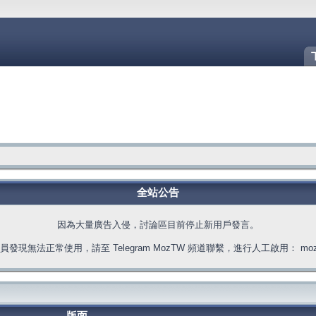
全站公告
因為大量廣告入侵，討論區目前停止新用戶發言。
發現無法正常使用，請至 Telegram MozTW 頻道聯繫，進行人工啟用： moztw.