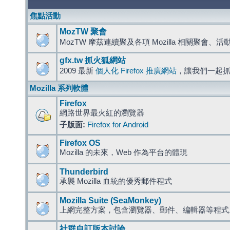
焦點活動
MozTW 聚會
MozTW 摩茲連續聚及各項 Mozilla 相關聚會、
gfx.tw 抓火狐網站
2009 最新
個人化 Firefox 推廣網站
，讓我們一起
Mozilla 系列軟體
Firefox
網路世界最火紅的瀏覽器
子版面:
Firefox for Android
Firefox OS
Mozilla 的未來，Web 作為平台的體現
Thunderbird
承襲 Mozilla 血統的優秀郵件程式
Mozilla Suite (SeaMonkey)
上網完整方案，包含瀏覽器、郵件、編輯器等程
社群自訂版本討論