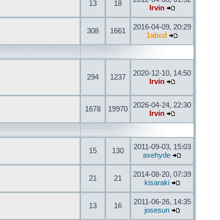
13
18
Irvin
2016-04-09, 20:29
308
1661
1abcd
2020-12-10, 14:50
294
1237
Irvin
2026-04-24, 22:30
1678
19970
Irvin
2011-09-03, 15:03
15
130
axehyde
2014-08-20, 07:39
21
21
kisaraki
2011-06-26, 14:35
13
16
josesun