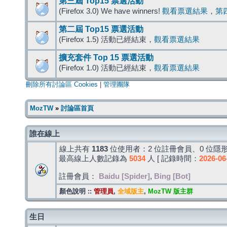
第三屆 Top15 票選活動
(Firefox 3.0) We have winners!
觀看票選結果
，
第
第二屆 Top15 票選活動
(Firefox 1.5) 活動已經結束，
觀看票選結果
擴充套件 Top 15 票選活動
(Firefox 1.0) 活動已經結束，
觀看票選結果
刪除所有討論區 Cookies
|
管理團隊
MozTW
»
討論區首頁
誰在線上
線上共有
1183
位使用者：2 位註冊會員、0 位隱形
最高線上人數記錄為
5034
人 [ 記錄時間：
2026-06
註冊會員：
Baidu [Spider]
,
Bing [Bot]
顏色說明 ::
管理員
,
全域版主
,
MozTW 版主群
生日