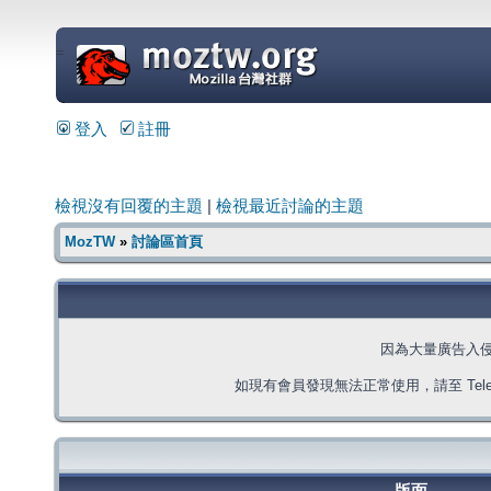
=
登入
註冊
檢視沒有回覆的主題
|
檢視最近討論的主題
MozTW
»
討論區首頁
因為大量廣告入
如現有會員發現無法正常使用，請至 Telegra