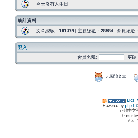
今天沒有人生日
統計資料
文章總數：
161479
| 主題總數：
28584
| 會員總數
登入
會員名稱:
密碼:
未閱讀文章
MozT
Powered by
phpBB
正體中文
© moztw
MozT