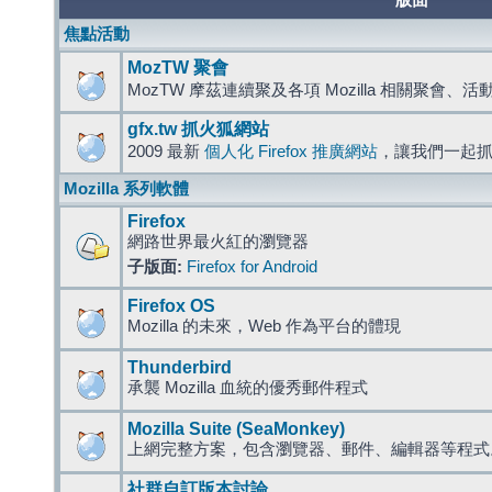
版面
焦點活動
MozTW 聚會
MozTW 摩茲連續聚及各項 Mozilla 相關聚會、
gfx.tw 抓火狐網站
2009 最新
個人化 Firefox 推廣網站
，讓我們一起
Mozilla 系列軟體
Firefox
網路世界最火紅的瀏覽器
子版面:
Firefox for Android
Firefox OS
Mozilla 的未來，Web 作為平台的體現
Thunderbird
承襲 Mozilla 血統的優秀郵件程式
Mozilla Suite (SeaMonkey)
上網完整方案，包含瀏覽器、郵件、編輯器等程
社群自訂版本討論