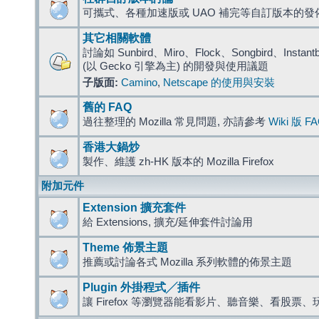
可攜式、各種加速版或 UAO 補完等自訂版本的發
其它相關軟體
討論如 Sunbird、Miro、Flock、Songbird、Instantbird
(以 Gecko 引擎為主) 的開發與使用議題
子版面:
Camino
,
Netscape 的使用與安裝
舊的 FAQ
過往整理的 Mozilla 常見問題, 亦請參考
Wiki 版 F
香港大鍋炒
製作、維護 zh-HK 版本的 Mozilla Firefox
附加元件
Extension 擴充套件
給 Extensions, 擴充/延伸套件討論用
Theme 佈景主題
推薦或討論各式 Mozilla 系列軟體的佈景主題
Plugin 外掛程式╱插件
讓 Firefox 等瀏覽器能看影片、聽音樂、看股