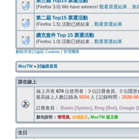
第三屆 Top15 票選活動
(Firefox 3.0) We have winners!
觀看票選結果
，
第
第二屆 Top15 票選活動
(Firefox 1.5) 活動已經結束，
觀看票選結果
擴充套件 Top 15 票選活動
(Firefox 1.0) 活動已經結束，
觀看票選結果
刪除所有討論區 Cookies
|
管理團隊
MozTW
»
討論區首頁
誰在線上
線上共有
674
位使用者：3 位註冊會員、0 位隱形會
最高線上人數記錄為
5034
人 [ 記錄時間：
2026-06
註冊會員：
Baidu [Spider]
,
Bing [Bot]
,
Google [
顏色說明 ::
管理員
,
全域版主
,
MozTW 版主群
生日