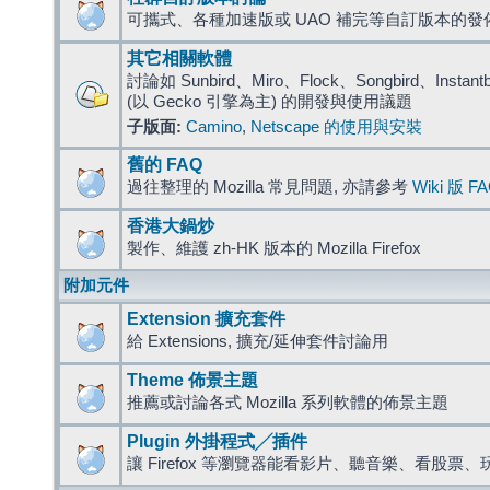
可攜式、各種加速版或 UAO 補完等自訂版本的發
其它相關軟體
討論如 Sunbird、Miro、Flock、Songbird、Instantbird
(以 Gecko 引擎為主) 的開發與使用議題
子版面:
Camino
,
Netscape 的使用與安裝
舊的 FAQ
過往整理的 Mozilla 常見問題, 亦請參考
Wiki 版 F
香港大鍋炒
製作、維護 zh-HK 版本的 Mozilla Firefox
附加元件
Extension 擴充套件
給 Extensions, 擴充/延伸套件討論用
Theme 佈景主題
推薦或討論各式 Mozilla 系列軟體的佈景主題
Plugin 外掛程式╱插件
讓 Firefox 等瀏覽器能看影片、聽音樂、看股