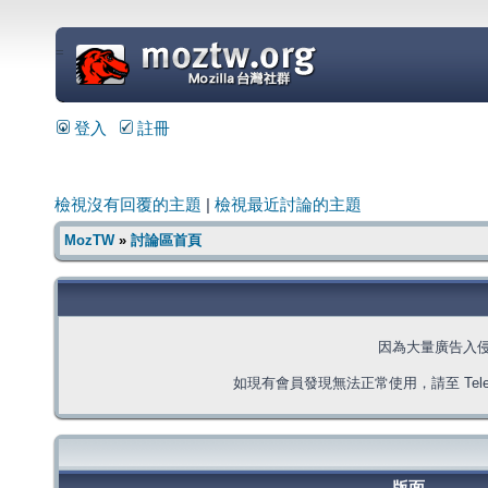
=
登入
註冊
檢視沒有回覆的主題
|
檢視最近討論的主題
MozTW
»
討論區首頁
因為大量廣告入
如現有會員發現無法正常使用，請至 Telegra