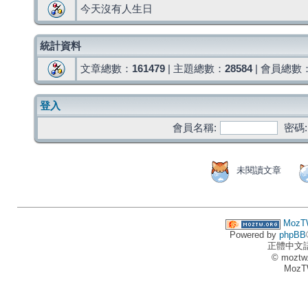
今天沒有人生日
統計資料
文章總數：
161479
| 主題總數：
28584
| 會員總數
登入
會員名稱:
密碼:
未閱讀文章
MozT
Powered by
phpBB
正體中文
© moztw
MozT