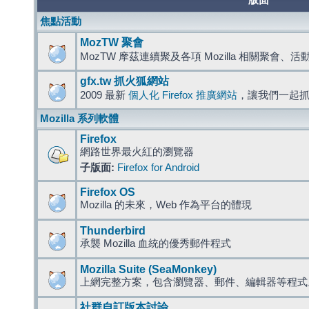
版面
焦點活動
MozTW 聚會
MozTW 摩茲連續聚及各項 Mozilla 相關聚會、
gfx.tw 抓火狐網站
2009 最新
個人化 Firefox 推廣網站
，讓我們一起
Mozilla 系列軟體
Firefox
網路世界最火紅的瀏覽器
子版面:
Firefox for Android
Firefox OS
Mozilla 的未來，Web 作為平台的體現
Thunderbird
承襲 Mozilla 血統的優秀郵件程式
Mozilla Suite (SeaMonkey)
上網完整方案，包含瀏覽器、郵件、編輯器等程
社群自訂版本討論