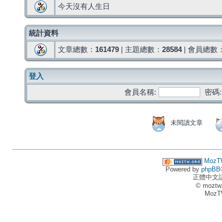
今天沒有人生日
統計資料
文章總數：
161479
| 主題總數：
28584
| 會員總數
登入
會員名稱:
密碼:
未閱讀文章
MozT
Powered by
phpBB
正體中文
© moztw
MozT