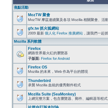
版面
焦點活動
MozTW 聚會
MozTW 摩茲連續聚及各項 Mozilla 相關聚會、
gfx.tw 抓火狐網站
2009 最新
個人化 Firefox 推廣網站
，讓我們一起
Mozilla 系列軟體
Firefox
網路世界最火紅的瀏覽器
子版面:
Firefox for Android
Firefox OS
Mozilla 的未來，Web 作為平台的體現
Thunderbird
承襲 Mozilla 血統的優秀郵件程式
Mozilla Suite (SeaMonkey)
上網完整方案，包含瀏覽器、郵件、編輯器等程
社群自訂版本討論