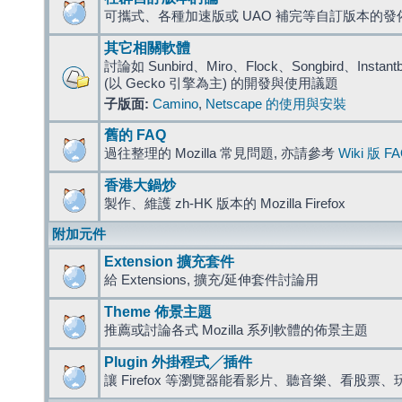
可攜式、各種加速版或 UAO 補完等自訂版本的發
其它相關軟體
討論如 Sunbird、Miro、Flock、Songbird、Instantbird
(以 Gecko 引擎為主) 的開發與使用議題
子版面:
Camino
,
Netscape 的使用與安裝
舊的 FAQ
過往整理的 Mozilla 常見問題, 亦請參考
Wiki 版 F
香港大鍋炒
製作、維護 zh-HK 版本的 Mozilla Firefox
附加元件
Extension 擴充套件
給 Extensions, 擴充/延伸套件討論用
Theme 佈景主題
推薦或討論各式 Mozilla 系列軟體的佈景主題
Plugin 外掛程式╱插件
讓 Firefox 等瀏覽器能看影片、聽音樂、看股