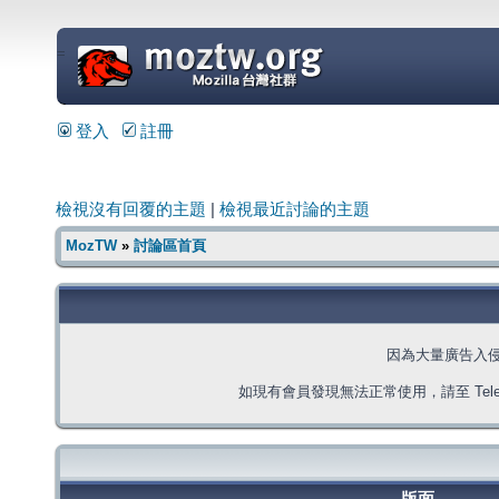
=
登入
註冊
檢視沒有回覆的主題
|
檢視最近討論的主題
MozTW
»
討論區首頁
因為大量廣告入
如現有會員發現無法正常使用，請至 Telegra