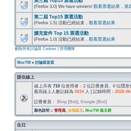
第三屆 Top15 票選活動
(Firefox 3.0) We have winners!
觀看票選結果
，
第
第二屆 Top15 票選活動
(Firefox 1.5) 活動已經結束，
觀看票選結果
擴充套件 Top 15 票選活動
(Firefox 1.0) 活動已經結束，
觀看票選結果
刪除所有討論區 Cookies
|
管理團隊
MozTW
»
討論區首頁
誰在線上
線上共有
710
位使用者：2 位註冊會員、0 位隱形會
最高線上人數記錄為
5034
人 [ 記錄時間：
2026-06
註冊會員：
Bing [Bot]
,
Google [Bot]
顏色說明 ::
管理員
,
全域版主
,
MozTW 版主群
生日