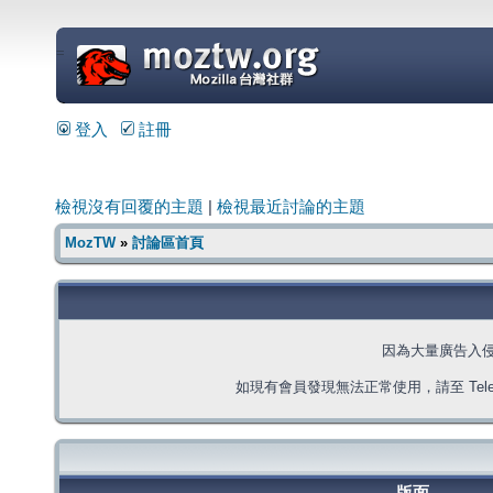
=
登入
註冊
檢視沒有回覆的主題
|
檢視最近討論的主題
MozTW
»
討論區首頁
因為大量廣告入
如現有會員發現無法正常使用，請至 Telegra