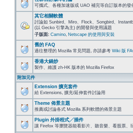
可攜式、各種加速版或 UAO 補完等自訂版本的發
其它相關軟體
討論如 Sunbird、Miro、Flock、Songbird、Instantbird
(以 Gecko 引擎為主) 的開發與使用議題
子版面:
Camino
,
Netscape 的使用與安裝
舊的 FAQ
過往整理的 Mozilla 常見問題, 亦請參考
Wiki 版 F
香港大鍋炒
製作、維護 zh-HK 版本的 Mozilla Firefox
附加元件
Extension 擴充套件
給 Extensions, 擴充/延伸套件討論用
Theme 佈景主題
推薦或討論各式 Mozilla 系列軟體的佈景主題
Plugin 外掛程式╱插件
讓 Firefox 等瀏覽器能看影片、聽音樂、看股