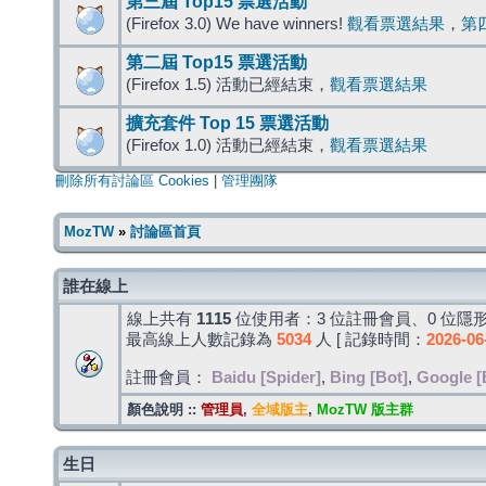
第三屆 Top15 票選活動
(Firefox 3.0) We have winners!
觀看票選結果
，
第
第二屆 Top15 票選活動
(Firefox 1.5) 活動已經結束，
觀看票選結果
擴充套件 Top 15 票選活動
(Firefox 1.0) 活動已經結束，
觀看票選結果
刪除所有討論區 Cookies
|
管理團隊
MozTW
»
討論區首頁
誰在線上
線上共有
1115
位使用者：3 位註冊會員、0 位隱形
最高線上人數記錄為
5034
人 [ 記錄時間：
2026-06
註冊會員：
Baidu [Spider]
,
Bing [Bot]
,
Google [
顏色說明 ::
管理員
,
全域版主
,
MozTW 版主群
生日