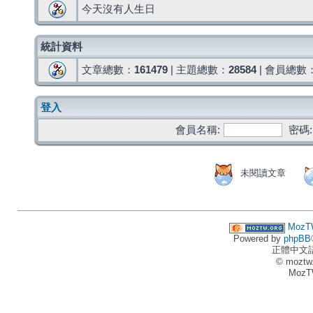
今天沒有人生日
統計資料
文章總數：
161479
| 主題總數：
28584
| 會員總數
登入
會員名稱:
密碼:
未閱讀文章
MozT
Powered by
phpBB
正體中文
© moztw
MozT