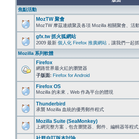
版面
焦點活動
MozTW 聚會
MozTW 摩茲連續聚及各項 Mozilla 相關聚會、
gfx.tw 抓火狐網站
2009 最新
個人化 Firefox 推廣網站
，讓我們一起
Mozilla 系列軟體
Firefox
網路世界最火紅的瀏覽器
子版面:
Firefox for Android
Firefox OS
Mozilla 的未來，Web 作為平台的體現
Thunderbird
承襲 Mozilla 血統的優秀郵件程式
Mozilla Suite (SeaMonkey)
上網完整方案，包含瀏覽器、郵件、編輯器等程
社群自訂版本討論