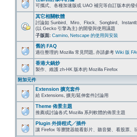
可攜式、各種加速版或 UAO 補完等自訂版本的發
其它相關軟體
討論如 Sunbird、Miro、Flock、Songbird、Instantbird
(以 Gecko 引擎為主) 的開發與使用議題
子版面:
Camino
,
Netscape 的使用與安裝
舊的 FAQ
過往整理的 Mozilla 常見問題, 亦請參考
Wiki 版 F
香港大鍋炒
製作、維護 zh-HK 版本的 Mozilla Firefox
附加元件
Extension 擴充套件
給 Extensions, 擴充/延伸套件討論用
Theme 佈景主題
推薦或討論各式 Mozilla 系列軟體的佈景主題
Plugin 外掛程式╱插件
讓 Firefox 等瀏覽器能看影片、聽音樂、看股