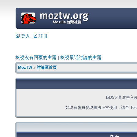
=
登入
註冊
檢視沒有回覆的主題
|
檢視最近討論的主題
MozTW
»
討論區首頁
因為大量廣告入
如現有會員發現無法正常使用，請至 Telegra