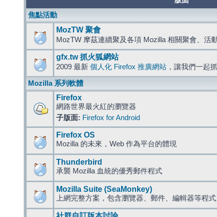
版面
焦點活動
MozTW 聚會
MozTW 摩茲連續聚及各項 Mozilla 相關聚會、
gfx.tw 抓火狐網站
2009 最新
個人化 Firefox 推廣網站
，讓我們一起
Mozilla 系列軟體
Firefox
網路世界最火紅的瀏覽器
子版面:
Firefox for Android
Firefox OS
Mozilla 的未來，Web 作為平台的體現
Thunderbird
承襲 Mozilla 血統的優秀郵件程式
Mozilla Suite (SeaMonkey)
上網完整方案，包含瀏覽器、郵件、編輯器等程
社群自訂版本討論