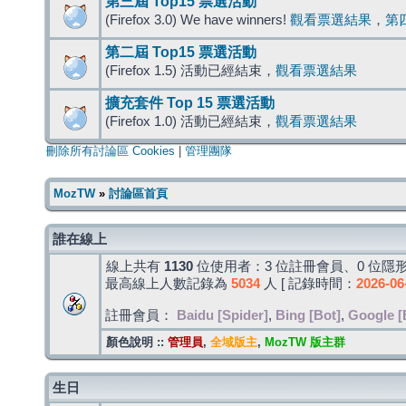
第三屆 Top15 票選活動
(Firefox 3.0) We have winners!
觀看票選結果
，
第
第二屆 Top15 票選活動
(Firefox 1.5) 活動已經結束，
觀看票選結果
擴充套件 Top 15 票選活動
(Firefox 1.0) 活動已經結束，
觀看票選結果
刪除所有討論區 Cookies
|
管理團隊
MozTW
»
討論區首頁
誰在線上
線上共有
1130
位使用者：3 位註冊會員、0 位隱形
最高線上人數記錄為
5034
人 [ 記錄時間：
2026-06
註冊會員：
Baidu [Spider]
,
Bing [Bot]
,
Google [
顏色說明 ::
管理員
,
全域版主
,
MozTW 版主群
生日