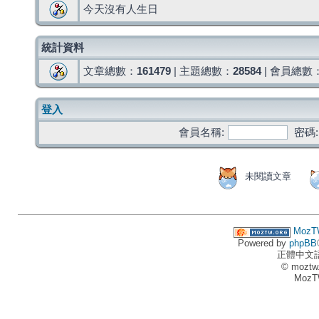
今天沒有人生日
統計資料
文章總數：
161479
| 主題總數：
28584
| 會員總數
登入
會員名稱:
密碼:
未閱讀文章
MozT
Powered by
phpBB
正體中文
© moztw
MozT