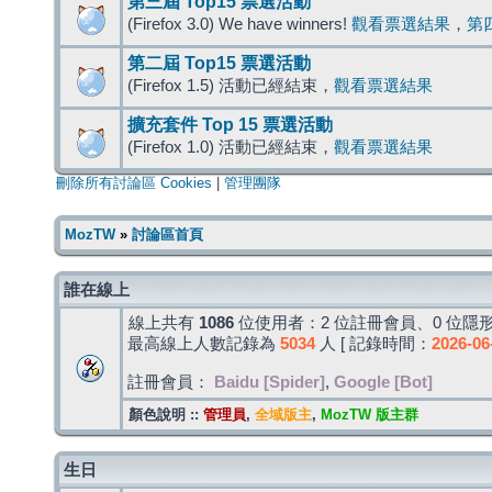
第三屆 Top15 票選活動
(Firefox 3.0) We have winners!
觀看票選結果
，
第
第二屆 Top15 票選活動
(Firefox 1.5) 活動已經結束，
觀看票選結果
擴充套件 Top 15 票選活動
(Firefox 1.0) 活動已經結束，
觀看票選結果
刪除所有討論區 Cookies
|
管理團隊
MozTW
»
討論區首頁
誰在線上
線上共有
1086
位使用者：2 位註冊會員、0 位隱形
最高線上人數記錄為
5034
人 [ 記錄時間：
2026-06
註冊會員：
Baidu [Spider]
,
Google [Bot]
顏色說明 ::
管理員
,
全域版主
,
MozTW 版主群
生日