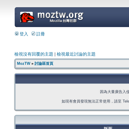
=
登入
註冊
檢視沒有回覆的主題
|
檢視最近討論的主題
MozTW
»
討論區首頁
因為大量廣告入
如現有會員發現無法正常使用，請至 Telegra