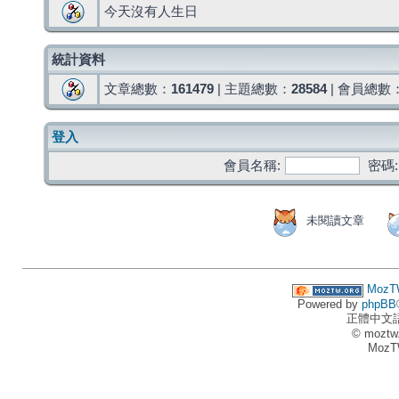
今天沒有人生日
統計資料
文章總數：
161479
| 主題總數：
28584
| 會員總數
登入
會員名稱:
密碼:
未閱讀文章
MozT
Powered by
phpBB
正體中文
© moztw
MozT