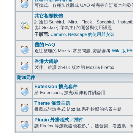
可攜式、各種加速版或 UAO 補完等自訂版本的發
其它相關軟體
討論如 Sunbird、Miro、Flock、Songbird、Instantbird
(以 Gecko 引擎為主) 的開發與使用議題
子版面:
Camino
,
Netscape 的使用與安裝
舊的 FAQ
過往整理的 Mozilla 常見問題, 亦請參考
Wiki 版 F
香港大鍋炒
製作、維護 zh-HK 版本的 Mozilla Firefox
附加元件
Extension 擴充套件
給 Extensions, 擴充/延伸套件討論用
Theme 佈景主題
推薦或討論各式 Mozilla 系列軟體的佈景主題
Plugin 外掛程式╱插件
讓 Firefox 等瀏覽器能看影片、聽音樂、看股